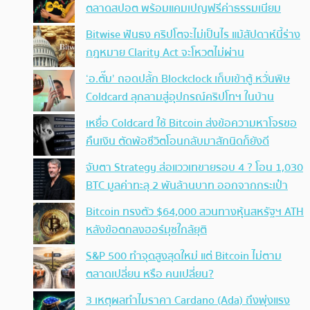
ตลาดสปอต พร้อมแคมเปญฟรีค่าธรรมเนียม
Bitwise ฟันธง คริปโตจะไม่เป็นไร แม้สัปดาห์นี้ร่าง
กฎหมาย Clarity Act จะโหวตไม่ผ่าน
‘อ.ตั๊ม’ ถอดปลั้ก Blockclock เก็บเข้าตู้ หวั่นพิษ
Coldcard ลุกลามสู่อุปกรณ์คริปโทฯ ในบ้าน
เหยื่อ Coldcard ใช้ Bitcoin ส่งข้อความหาโจรขอ
คืนเงิน ตัดพ้อชีวิตโอนกลับมาสักนิดก็ยังดี
จับตา Strategy ส่อแววเทขายรอบ 4 ? โอน 1,030
BTC มูลค่าทะลุ 2 พันล้านบาท ออกจากกระเป๋า
Bitcoin ทรงตัว $64,000 สวนทางหุ้นสหรัฐฯ ATH
หลังข้อตกลงฮอร์มุซใกล้ยุติ
S&P 500 ทำจุดสูงสุดใหม่ แต่ Bitcoin ไม่ตาม
ตลาดเปลี่ยน หรือ คนเปลี่ยน?
3 เหตุผลทำไมราคา Cardano (Ada) ถึงพุ่งแรง