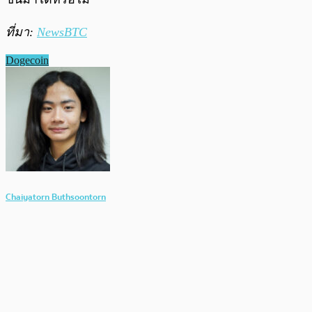
ที่มา:
New
s
BTC
Dogecoin
Chaiyatorn Buthsoontorn