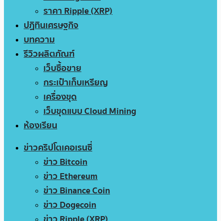
ราคา Ripple (XRP)
ปฏิทินเศรษฐกิจ
บทความ
รีวิวผลิตภัณฑ์
เว็บซื้อขาย
กระเป๋าเก็บเหรียญ
เครื่องขุด
เว็บขุดแบบ Cloud Mining
ห้องเรียน
ข่าวคริปโตเคอเรนซี่
ข่าว Bitcoin
ข่าว Ethereum
ข่าว Binance Coin
ข่าว Dogecoin
ข่าว Ripple (XRP)