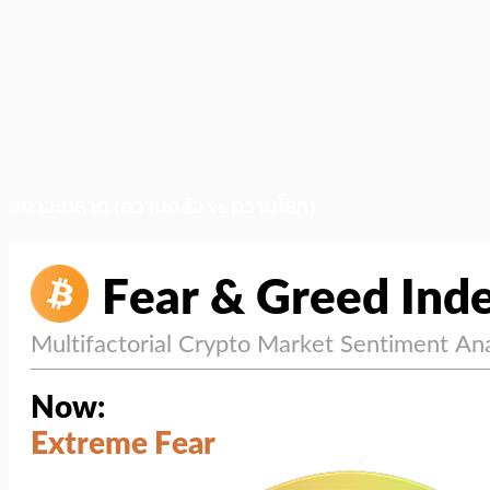
สภาวะตลาด (ความกลัว vs ความโลภ)