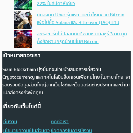
22% ในสัปดาห์เดียว
นักลงทุน Uber รุ่นแรก แนะนำให้เทขาย Bitcoin
เพื่อไปซื้อ Solana และ Bittensor (TAO) แทน
สหรัฐฯ เริ่มไม่ปลอดภัย? ชายชาวมิสซูรี 3 คน ถูก
ตั้งข้อหาบุกรุกบ้านขโมย Bitcoin
เป้าหมายของเรา
Siam Blockchain มุ่งมั่นที่จะช่วยนำเสนอสารเกี่ยวกับ
Cryptocurrency และเทคโนโลยีบล็อกเชนเพื่อคนไทย ในภาษาไทย เรา
รวบรวมข้อมูลส่วนใหญ่จากเว็บไซต์และเว็บบอร์ดต่างประเทศและนำมา
แปลส่งตรงถึงฟีดคุณ
เกี่ยวกับเว็บไซต์นี้
ทีมงาน
ติดต่อเรา
นโยบายความเป็นส่วนตัว
ข้อตกลงในการใช้งาน