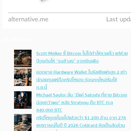
ประเด็นล่าสุด
Scott Melker ชี้ Bitcoin ไม่ได้ทำให้รวยเร็ว แต่ช่วย
ป้องกันให้ “จนช้าลง” จากเงินเฟ้อ
ยอดขาย Hardware Wallet ในรัสเซียพุ่งสูง 2 เท่า
นักลงทุนแห่ถือคริปโตเอง ก่อนกฎใหม่เริ่มใช้
ก.ย.นี้
Michael Saylor ลั่น “มีแค่ Satoshi ที่ขาย Bitcoin
น้อยกว่าผม” หลัง Strategy ถือ BTC ทะลุ
840,000 BTC
คริปโตถูกขโมยไปแล้วกว่า $1,200 ล้าน จาก 276
เหตุการณ์ในปี ปี 2026 Coldcard คิดเป็นสัดส่วน