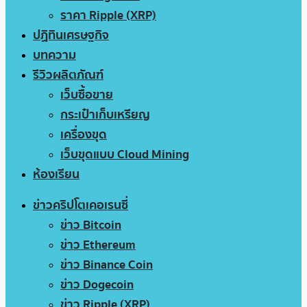
ราคา Ripple (XRP)
ปฏิทินเศรษฐกิจ
บทความ
รีวิวผลิตภัณฑ์
เว็บซื้อขาย
กระเป๋าเก็บเหรียญ
เครื่องขุด
เว็บขุดแบบ Cloud Mining
ห้องเรียน
ข่าวคริปโตเคอเรนซี่
ข่าว Bitcoin
ข่าว Ethereum
ข่าว Binance Coin
ข่าว Dogecoin
ข่าว Ripple (XRP)