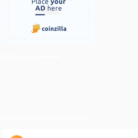
ติดตามเราบน Facebook
สภาวะตลาด (ความกลัว vs ความโลภ)