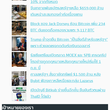
10% จากทั้งหมด
จีนเทขายพันธบัตรสหรัฐฯเหลือ $659,000 ล้าน
เดินหน้าสะสมทองคำต่อเนื่องแทน
Block ของ Jack Dorsey ช้อน Bitcoin เพิ่ม 234
BTC ดันยอดถือครองรวมแตะ 9,117 BTC
Trump ย้ำจุดยืน Bitcoin “เป็นสิ่งดีสำหรับสหรัฐฯ”
เพราะช่วยลดแรงกดดันต่อเงินดอลลาร์
รัสเซียเตรียมเปิดตลาด MOEX และ SPB เทรดคริป
โตอย่างถูกกฎหมายหลังกฎหมายใหม่เริ่มใช้ 1
ก.ย. นี้
ศาลสหรัฐฯ สั่งอายัดทรัพย์ $1,500 ล้าน หลัง
Bybit ฟ้องเกาหลีเหนือและกลุ่ม Lazarus
เปิดบัญชี Bitkub ง่ายขึ้นอีกขั้น ยืนยันตัวตนผ่าน
ThaID ได้แล้ว
เป้าหมายของเรา