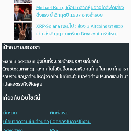
Michael Burry เตือน ตลาดหุ้นอาจใกล้พีคเสี่ยง
ดิ่งแรง ย้ำวิกฤตปี 1987 อาจซ้ำรอย
XRP-Solana หลบไป : ส่อง 3 Altcoins ฉายแวว
เด่น ส่งสัญญาณเตรียม Breakout ครั้งใหญ่
เป้าหมายของเรา
Siam Blockchain มุ่งมั่นที่จะช่วยนำเสนอสารเกี่ยวกับ
Cryptocurrency และเทคโนโลยีบล็อกเชนเพื่อคนไทย ในภาษาไทย เรา
รวบรวมข้อมูลส่วนใหญ่จากเว็บไซต์และเว็บบอร์ดต่างประเทศและนำมา
แปลส่งตรงถึงฟีดคุณ
เกี่ยวกับเว็บไซต์นี้
ทีมงาน
ติดต่อเรา
นโยบายความเป็นส่วนตัว
ข้อตกลงในการใช้งาน
Advertise
RSS