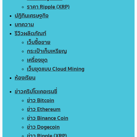
ราคา Ripple (XRP)
ปฏิทินเศรษฐกิจ
บทความ
รีวิวผลิตภัณฑ์
เว็บซื้อขาย
กระเป๋าเก็บเหรียญ
เครื่องขุด
เว็บขุดแบบ Cloud Mining
ห้องเรียน
ข่าวคริปโตเคอเรนซี่
ข่าว Bitcoin
ข่าว Ethereum
ข่าว Binance Coin
ข่าว Dogecoin
ข่าว Ripple (XRP)