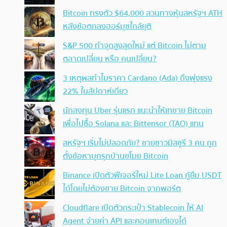
Bitcoin ทรงตัว $64,000 สวนทางหุ้นสหรัฐฯ ATH
หลังข้อตกลงฮอร์มุซใกล้ยุติ
S&P 500 ทำจุดสูงสุดใหม่ แต่ Bitcoin ไม่ตาม
ตลาดเปลี่ยน หรือ คนเปลี่ยน?
3 เหตุผลทำไมราคา Cardano (Ada) ถึงพุ่งแรง
22% ในสัปดาห์เดียว
นักลงทุน Uber รุ่นแรก แนะนำให้เทขาย Bitcoin
เพื่อไปซื้อ Solana และ Bittensor (TAO) แทน
สหรัฐฯ เริ่มไม่ปลอดภัย? ชายชาวมิสซูรี 3 คน ถูก
ตั้งข้อหาบุกรุกบ้านขโมย Bitcoin
Binance เปิดตัวฟีเจอร์ใหม่ Lite Loan กู้ยืม USDT
ได้โดยไม่ต้องขาย Bitcoin จากพอร์ต
Cloudflare เปิดตัวกระเป๋า Stablecoin ให้ AI
Agent จ่ายค่า API และคอนเทนต์เองได้