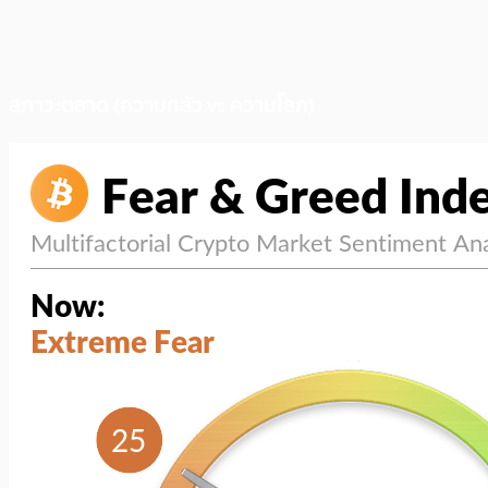
สภาวะตลาด (ความกลัว vs ความโลภ)