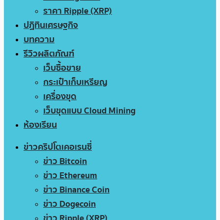
ราคา Ripple (XRP)
ปฏิทินเศรษฐกิจ
บทความ
รีวิวผลิตภัณฑ์
เว็บซื้อขาย
กระเป๋าเก็บเหรียญ
เครื่องขุด
เว็บขุดแบบ Cloud Mining
ห้องเรียน
ข่าวคริปโตเคอเรนซี่
ข่าว Bitcoin
ข่าว Ethereum
ข่าว Binance Coin
ข่าว Dogecoin
ข่าว Ripple (XRP)