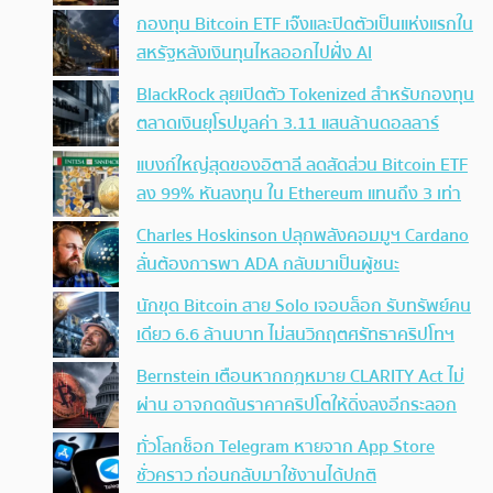
กองทุน Bitcoin ETF เจ๊งและปิดตัวเป็นแห่งแรกใน
สหรัฐหลังเงินทุนไหลออกไปฝั่ง AI
BlackRock ลุยเปิดตัว Tokenized สำหรับกองทุน
ตลาดเงินยุโรปมูลค่า 3.11 แสนล้านดอลลาร์
แบงก์ใหญ่สุดของอิตาลี ลดสัดส่วน Bitcoin ETF
ลง 99% หันลงทุน ใน Ethereum แทนถึง 3 เท่า
Charles Hoskinson ปลุกพลังคอมมูฯ Cardano
ลั่นต้องการพา ADA กลับมาเป็นผู้ชนะ
นักขุด Bitcoin สาย Solo เจอบล็อก รับทรัพย์คน
เดียว 6.6 ล้านบาท ไม่สนวิกฤตศรัทธาคริปโทฯ
Bernstein เตือนหากกฎหมาย CLARITY Act ไม่
ผ่าน อาจกดดันราคาคริปโตให้ดิ่งลงอีกระลอก
ทั่วโลกช็อก Telegram หายจาก App Store
ชั่วคราว ก่อนกลับมาใช้งานได้ปกติ