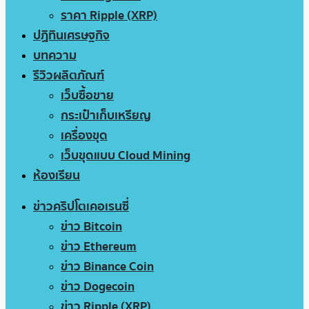
ราคา Ripple (XRP)
ปฏิทินเศรษฐกิจ
บทความ
รีวิวผลิตภัณฑ์
เว็บซื้อขาย
กระเป๋าเก็บเหรียญ
เครื่องขุด
เว็บขุดแบบ Cloud Mining
ห้องเรียน
ข่าวคริปโตเคอเรนซี่
ข่าว Bitcoin
ข่าว Ethereum
ข่าว Binance Coin
ข่าว Dogecoin
ข่าว Ripple (XRP)