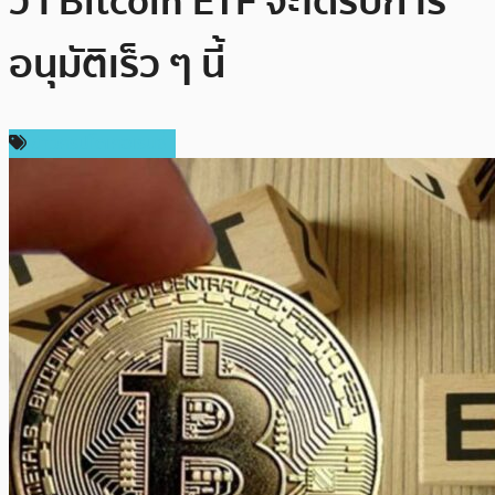
ว่า Bitcoin ETF จะได้รับการ
อนุมัติเร็ว ๆ นี้
ข่าวคริปโตเคอเรนซี่