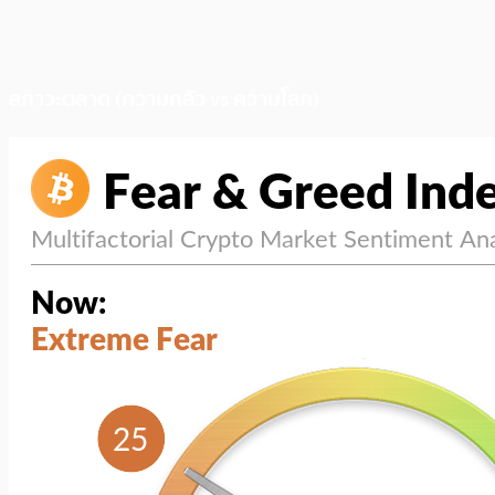
สภาวะตลาด (ความกลัว vs ความโลภ)