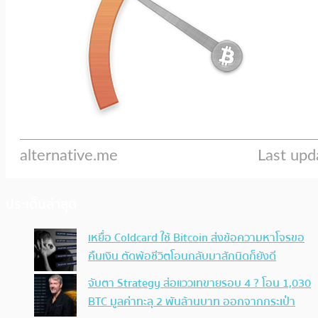
ประเด็นล่าสุด
เหยื่อ Coldcard ใช้ Bitcoin ส่งข้อความหาโจรขอ
คืนเงิน ตัดพ้อชีวิตโอนกลับมาสักนิดก็ยังดี
จับตา Strategy ส่อแววเทขายรอบ 4 ? โอน 1,030
BTC มูลค่าทะลุ 2 พันล้านบาท ออกจากกระเป๋า