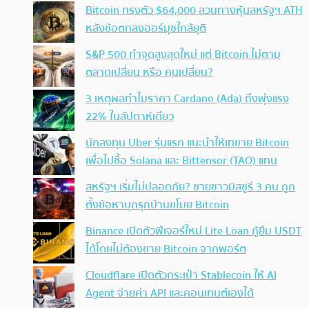
Bitcoin ทรงตัว $64,000 สวนทางหุ้นสหรัฐฯ ATH
หลังข้อตกลงฮอร์มุซใกล้ยุติ
S&P 500 ทำจุดสูงสุดใหม่ แต่ Bitcoin ไม่ตาม
ตลาดเปลี่ยน หรือ คนเปลี่ยน?
3 เหตุผลทำไมราคา Cardano (Ada) ถึงพุ่งแรง
22% ในสัปดาห์เดียว
นักลงทุน Uber รุ่นแรก แนะนำให้เทขาย Bitcoin
เพื่อไปซื้อ Solana และ Bittensor (TAO) แทน
สหรัฐฯ เริ่มไม่ปลอดภัย? ชายชาวมิสซูรี 3 คน ถูก
ตั้งข้อหาบุกรุกบ้านขโมย Bitcoin
Binance เปิดตัวฟีเจอร์ใหม่ Lite Loan กู้ยืม USDT
ได้โดยไม่ต้องขาย Bitcoin จากพอร์ต
Cloudflare เปิดตัวกระเป๋า Stablecoin ให้ AI
Agent จ่ายค่า API และคอนเทนต์เองได้