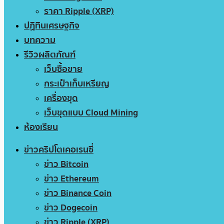
ราคา Ripple (XRP)
ปฏิทินเศรษฐกิจ
บทความ
รีวิวผลิตภัณฑ์
เว็บซื้อขาย
กระเป๋าเก็บเหรียญ
เครื่องขุด
เว็บขุดแบบ Cloud Mining
ห้องเรียน
ข่าวคริปโตเคอเรนซี่
ข่าว Bitcoin
ข่าว Ethereum
ข่าว Binance Coin
ข่าว Dogecoin
ข่าว Ripple (XRP)