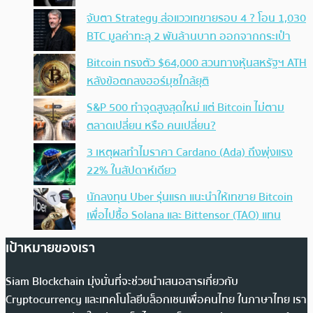
จับตา Strategy ส่อแววเทขายรอบ 4 ? โอน 1,030
BTC มูลค่าทะลุ 2 พันล้านบาท ออกจากกระเป๋า
Bitcoin ทรงตัว $64,000 สวนทางหุ้นสหรัฐฯ ATH
หลังข้อตกลงฮอร์มุซใกล้ยุติ
S&P 500 ทำจุดสูงสุดใหม่ แต่ Bitcoin ไม่ตาม
ตลาดเปลี่ยน หรือ คนเปลี่ยน?
3 เหตุผลทำไมราคา Cardano (Ada) ถึงพุ่งแรง
22% ในสัปดาห์เดียว
นักลงทุน Uber รุ่นแรก แนะนำให้เทขาย Bitcoin
เพื่อไปซื้อ Solana และ Bittensor (TAO) แทน
เป้าหมายของเรา
Siam Blockchain มุ่งมั่นที่จะช่วยนำเสนอสารเกี่ยวกับ
Cryptocurrency และเทคโนโลยีบล็อกเชนเพื่อคนไทย ในภาษาไทย เรา