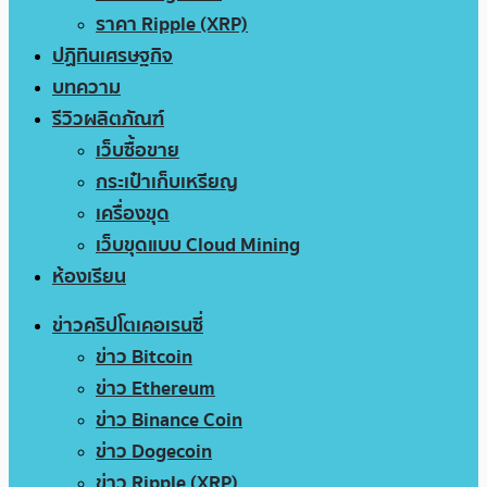
ราคา Ripple (XRP)
ปฏิทินเศรษฐกิจ
บทความ
รีวิวผลิตภัณฑ์
เว็บซื้อขาย
กระเป๋าเก็บเหรียญ
เครื่องขุด
เว็บขุดแบบ Cloud Mining
ห้องเรียน
ข่าวคริปโตเคอเรนซี่
ข่าว Bitcoin
ข่าว Ethereum
ข่าว Binance Coin
ข่าว Dogecoin
ข่าว Ripple (XRP)