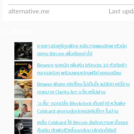
ประเด็นล่าสุด
ชายชาวมิสซูรีถูกฟ้อง หลังวางแผนลักพาตัวนัก
ลงทุน Bitcoin เพื่อเรียกค่าไถ่
Binance รุกหนัก เพิ่มหุ้น bStocks 10 ตัวดังเข้า
ตลาดสปอต พร้อมแคมเปญฟรีค่าธรรมเนียม
Bitwise ฟันธง คริปโตจะไม่เป็นไร แม้สัปดาห์นี้ร่าง
กฎหมาย Clarity Act จะโหวตไม่ผ่าน
‘อ.ตั๊ม’ ถอดปลั้ก Blockclock เก็บเข้าตู้ หวั่นพิษ
Coldcard ลุกลามสู่อุปกรณ์คริปโทฯ ในบ้าน
เหยื่อ Coldcard ใช้ Bitcoin ส่งข้อความหาโจรขอ
คืนเงิน ตัดพ้อชีวิตโอนกลับมาสักนิดก็ยังดี