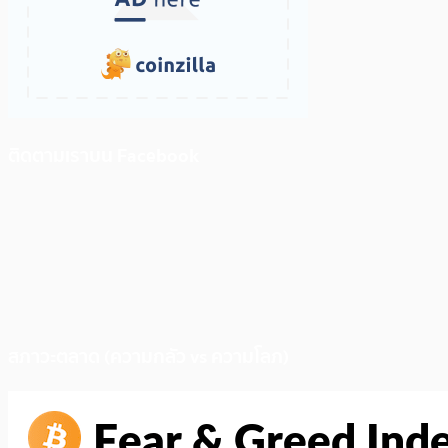
ติดตามเราบน Facebook
สภาวะตลาด (ความกลัว vs ความโลภ)