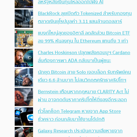
สหรัฐหลังเงินทุนไหลออกไปฝั่ง AI
BlackRock ลุยเปิดตัว Tokenized สำหรับกองทุน
ตลาดเงินยุโรปมูลค่า 3.11 แสนล้านดอลลาร์
แบงก์ใหญ่สุดของอิตาลี ลดสัดส่วน Bitcoin ETF
ลง 99% หันลงทุน ใน Ethereum แทนถึง 3 เท่า
Charles Hoskinson ปลุกพลังคอมมูฯ Cardano
ลั่นต้องการพา ADA กลับมาเป็นผู้ชนะ
นักขุด Bitcoin สาย Solo เจอบล็อก รับทรัพย์คน
เดียว 6.6 ล้านบาท ไม่สนวิกฤตศรัทธาคริปโทฯ
Bernstein เตือนหากกฎหมาย CLARITY Act ไม่
ผ่าน อาจกดดันราคาคริปโตให้ดิ่งลงอีกระลอก
ทั่วโลกช็อก Telegram หายจาก App Store
ชั่วคราว ก่อนกลับมาใช้งานได้ปกติ
Galaxy Research ประเมินความเสียหายจาก