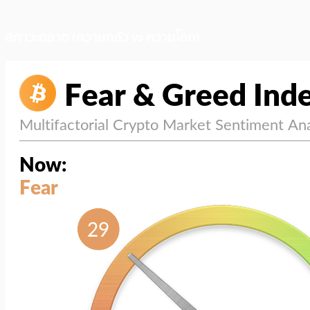
สภาวะตลาด (ความกลัว vs ความโลภ)