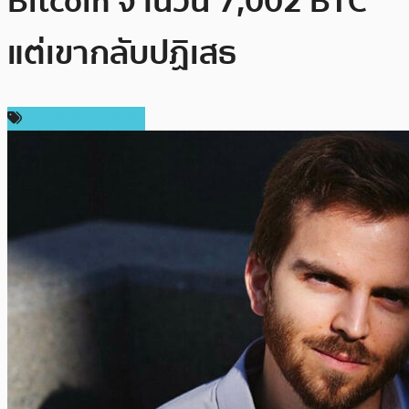
Bitcoin จำนวน 7,002 BTC
แต่เขากลับปฏิเสธ
ข่าวคริปโตเคอเรนซี่