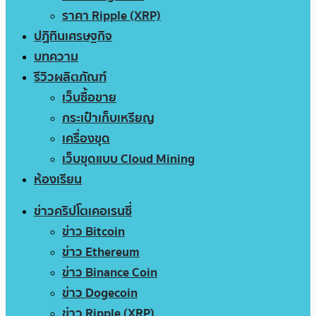
ราคา Ripple (XRP)
ปฏิทินเศรษฐกิจ
บทความ
รีวิวผลิตภัณฑ์
เว็บซื้อขาย
กระเป๋าเก็บเหรียญ
เครื่องขุด
เว็บขุดแบบ Cloud Mining
ห้องเรียน
ข่าวคริปโตเคอเรนซี่
ข่าว Bitcoin
ข่าว Ethereum
ข่าว Binance Coin
ข่าว Dogecoin
ข่าว Ripple (XRP)