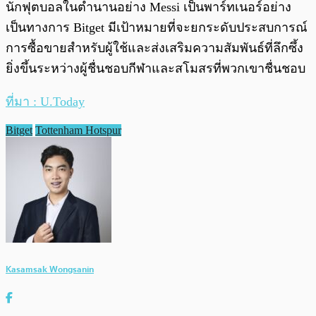
นักฟุตบอลในตำนานอย่าง Messi เป็นพาร์ทเนอร์อย่าง
เป็นทางการ Bitget มีเป้าหมายที่จะยกระดับประสบการณ์
การซื้อขายสำหรับผู้ใช้และส่งเสริมความสัมพันธ์ที่ลึกซึ้ง
ยิ่งขึ้นระหว่างผู้ชื่นชอบกีฬาและสโมสรที่พวกเขาชื่นชอบ
ที่มา : U.Today
Bitget
Tottenham Hotspur
Kasamsak Wongsanin