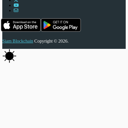
Siam Blockchain
Copyright © 2026.