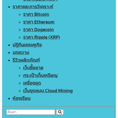
ราคาและการวิเคราะห์
ราคา Bitcoin
ราคา Ethereum
ราคา Dogecoin
ราคา Ripple (XRP)
ปฏิทินเศรษฐกิจ
บทความ
รีวิวผลิตภัณฑ์
เว็บซื้อขาย
กระเป๋าเก็บเหรียญ
เครื่องขุด
เว็บขุดแบบ Cloud Mining
ห้องเรียน