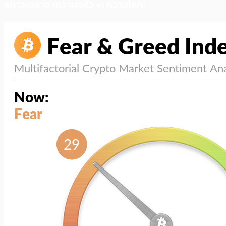
สภาวะตลาด (ความกลัว vs ความโลภ)