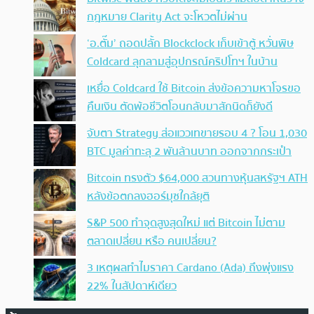
กฎหมาย Clarity Act จะโหวตไม่ผ่าน
‘อ.ตั๊ม’ ถอดปลั้ก Blockclock เก็บเข้าตู้ หวั่นพิษ
Coldcard ลุกลามสู่อุปกรณ์คริปโทฯ ในบ้าน
เหยื่อ Coldcard ใช้ Bitcoin ส่งข้อความหาโจรขอ
คืนเงิน ตัดพ้อชีวิตโอนกลับมาสักนิดก็ยังดี
จับตา Strategy ส่อแววเทขายรอบ 4 ? โอน 1,030
BTC มูลค่าทะลุ 2 พันล้านบาท ออกจากกระเป๋า
Bitcoin ทรงตัว $64,000 สวนทางหุ้นสหรัฐฯ ATH
หลังข้อตกลงฮอร์มุซใกล้ยุติ
S&P 500 ทำจุดสูงสุดใหม่ แต่ Bitcoin ไม่ตาม
ตลาดเปลี่ยน หรือ คนเปลี่ยน?
3 เหตุผลทำไมราคา Cardano (Ada) ถึงพุ่งแรง
22% ในสัปดาห์เดียว