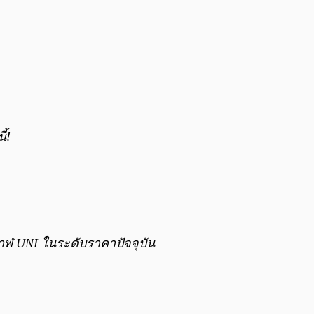
้!
ะวาฬ UNI ในระดับราคาปัจจุบัน