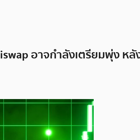
niswap อาจกำลังเตรียมพุ่ง หลัง