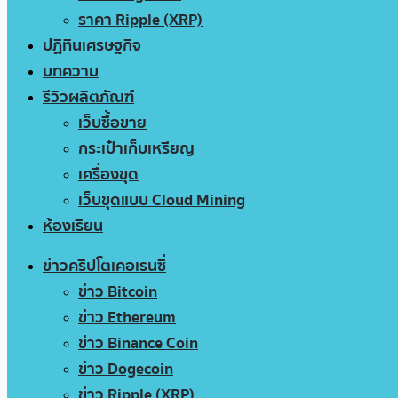
ราคา Ripple (XRP)
ปฏิทินเศรษฐกิจ
บทความ
รีวิวผลิตภัณฑ์
เว็บซื้อขาย
กระเป๋าเก็บเหรียญ
เครื่องขุด
เว็บขุดแบบ Cloud Mining
ห้องเรียน
ข่าวคริปโตเคอเรนซี่
ข่าว Bitcoin
ข่าว Ethereum
ข่าว Binance Coin
ข่าว Dogecoin
ข่าว Ripple (XRP)