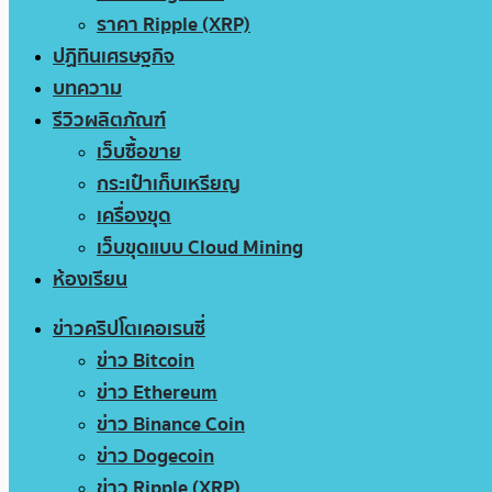
ราคา Ripple (XRP)
ปฏิทินเศรษฐกิจ
บทความ
รีวิวผลิตภัณฑ์
เว็บซื้อขาย
กระเป๋าเก็บเหรียญ
เครื่องขุด
เว็บขุดแบบ Cloud Mining
ห้องเรียน
ข่าวคริปโตเคอเรนซี่
ข่าว Bitcoin
ข่าว Ethereum
ข่าว Binance Coin
ข่าว Dogecoin
ข่าว Ripple (XRP)