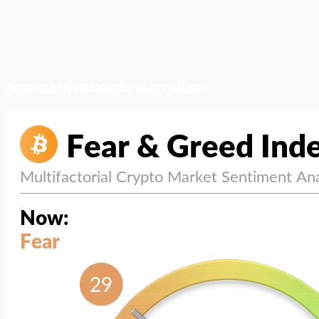
สภาวะตลาด (ความกลัว vs ความโลภ)