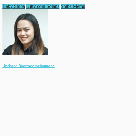
Baby Shiba
Kitty coin Solana
Shiba Memu
Unchana Boonweerachaimana