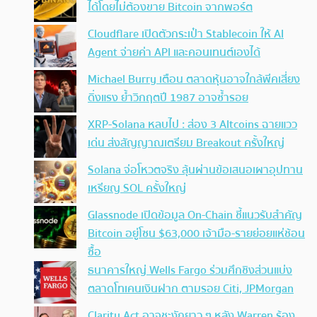
ได้โดยไม่ต้องขาย Bitcoin จากพอร์ต
Cloudflare เปิดตัวกระเป๋า Stablecoin ให้ AI
Agent จ่ายค่า API และคอนเทนต์เองได้
Michael Burry เตือน ตลาดหุ้นอาจใกล้พีคเสี่ยง
ดิ่งแรง ย้ำวิกฤตปี 1987 อาจซ้ำรอย
XRP-Solana หลบไป : ส่อง 3 Altcoins ฉายแวว
เด่น ส่งสัญญาณเตรียม Breakout ครั้งใหญ่
Solana จ่อโหวตจริง ลุ้นผ่านข้อเสนอเผาอุปทาน
เหรียญ SOL ครั้งใหญ่
Glassnode เปิดข้อมูล On-Chain ชี้แนวรับสำคัญ
Bitcoin อยู่โซน $63,000 เจ้ามือ-รายย่อยแห่ช้อน
ซื้อ
ธนาคารใหญ่ Wells Fargo ร่วมศึกชิงส่วนแบ่ง
ตลาดโทเคนเงินฝาก ตามรอย Citi, JPMorgan
Clarity Act อาจชะงักยาว ๆ หลัง Warren ร้อง