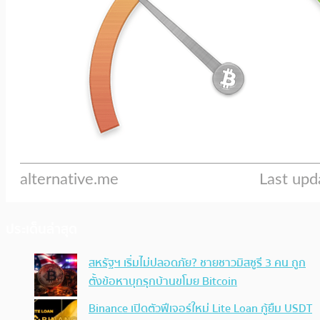
ประเด็นล่าสุด
สหรัฐฯ เริ่มไม่ปลอดภัย? ชายชาวมิสซูรี 3 คน ถูก
ตั้งข้อหาบุกรุกบ้านขโมย Bitcoin
Binance เปิดตัวฟีเจอร์ใหม่ Lite Loan กู้ยืม USDT