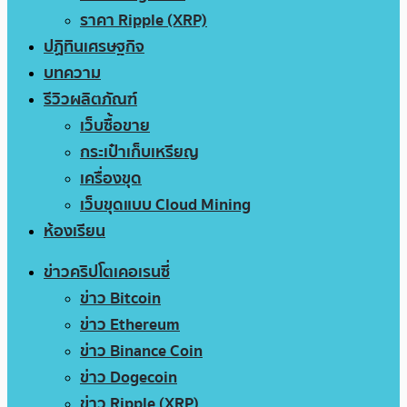
ราคา Ripple (XRP)
ปฏิทินเศรษฐกิจ
บทความ
รีวิวผลิตภัณฑ์
เว็บซื้อขาย
กระเป๋าเก็บเหรียญ
เครื่องขุด
เว็บขุดแบบ Cloud Mining
ห้องเรียน
ข่าวคริปโตเคอเรนซี่
ข่าว Bitcoin
ข่าว Ethereum
ข่าว Binance Coin
ข่าว Dogecoin
ข่าว Ripple (XRP)