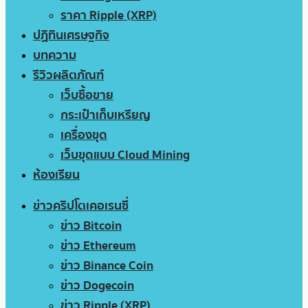
ราคา Ripple (XRP)
ปฏิทินเศรษฐกิจ
บทความ
รีวิวผลิตภัณฑ์
เว็บซื้อขาย
กระเป๋าเก็บเหรียญ
เครื่องขุด
เว็บขุดแบบ Cloud Mining
ห้องเรียน
ข่าวคริปโตเคอเรนซี่
ข่าว Bitcoin
ข่าว Ethereum
ข่าว Binance Coin
ข่าว Dogecoin
ข่าว Ripple (XRP)