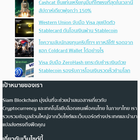
Cashcat ขึ้นแท่นเหรียญมีมที่โตแรงที่สุดในเวลานี้
สัปดาห์เดียวพุ่งกว่า 150%
Western Union จับมือ Visa ลุยเปิดตัว
Stablecard ดันโอนเงินผ่าน Stablecoin
ไขความลับนักลงทุนคริปโทฯ เกาหลีใต้! รอดจาก
แฮก Coldcard Wallet ได้อย่างไร
Visa จับมือ ZeroHash ยกระดับชำระเงินด้วย
Stablecoin รองรับการโอนเงินรวดเร็วข้ามโลก
เป้าหมายของเรา
Siam Blockchain มุ่งมั่นที่จะช่วยนำเสนอสารเกี่ยวกับ
Cryptocurrency และเทคโนโลยีบล็อกเชนเพื่อคนไทย ในภาษาไทย เรา
รวบรวมข้อมูลส่วนใหญ่จากเว็บไซต์และเว็บบอร์ดต่างประเทศและนำมา
แปลส่งตรงถึงฟีดคุณ
เกี่ยวกับเว็บไซต์นี้