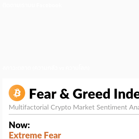
ติดตามเราบน Facebook
สภาวะตลาด (ความกลัว vs ความโลภ)