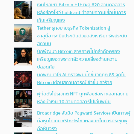
เงินไหลเข้า Bitcoin ETF ทะลุ 620 ล้านดอลลาร์
หลังช่องโหว่ Coldcard ทำลายความเชื่อมั่นการ
เก็บเหรียญเอง
Tether รุกขยายธุรกิจ Tokenization สู่
ซาอุดีอาระเบียประเดิมด้วยอสังหาริมทรัพย์ระดับ
สถาบัน
นักพัฒนา Bitcoin สารภาพไม่กล้าถือครอง
เหรียญเยอะเพราะกลัวความเสี่ยงด้านความ
ปลอดภัย
นักพัฒนาใช้ AI ตรวจพบบั๊กขั้นวิกฤต 85 จุดใน
Bitcoin เตือนสถานการณ์เข้าขั้นเลวร้าย
ผู้ก่อตั้งโปรเจกต์ NFT ถูกฟ้องข้อหาหลอกลงทุน
หลังนำเงิน 10 ล้านดอลลาร์ไปเล่นพนัน
Broadridge จับมือ Payward Services เปิดทางผู้
ถือหุ้นโทเคน xStocksโหวตลงมติในการประชุมผู้
ถือหุ้นจริง