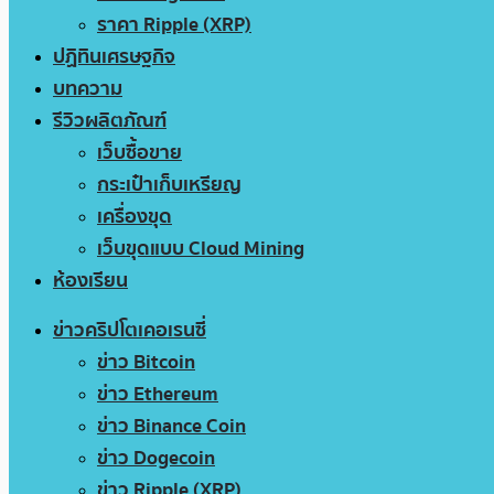
ราคา Ripple (XRP)
ปฏิทินเศรษฐกิจ
บทความ
รีวิวผลิตภัณฑ์
เว็บซื้อขาย
กระเป๋าเก็บเหรียญ
เครื่องขุด
เว็บขุดแบบ Cloud Mining
ห้องเรียน
ข่าวคริปโตเคอเรนซี่
ข่าว Bitcoin
ข่าว Ethereum
ข่าว Binance Coin
ข่าว Dogecoin
ข่าว Ripple (XRP)