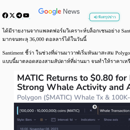
ฟังสรุปข่าว
พร้อมเล่น
ได้มีรายงานจากแพลตฟอร์มวิเคราะห์บล็อกเชนอย่าง Santim
มากจนทะลุ 36,000 ดอลลาร์ได้ในวันนี้
Santiment ชี้ว่า ในช่วงที่ผ่านมาวาฬเริ่มหันมาสะสม Poly
แบบนี้มาตลอดสองสามสัปดาห์ที่ผ่านมา จนทำให้ราคาเหรีย