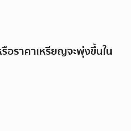
รือราคาเหรียญจะพุ่งขึ้นใน