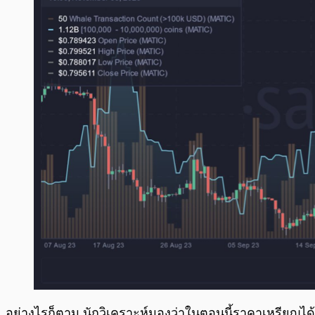
อย่างไรก็ตาม นักวิเคราะห์มองว่าในตอนนี้ราคาเหรียญได