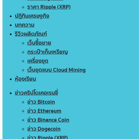
ราคา Ripple (XRP)
ปฏิทินเศรษฐกิจ
บทความ
รีวิวผลิตภัณฑ์
เว็บซื้อขาย
กระเป๋าเก็บเหรียญ
เครื่องขุด
เว็บขุดแบบ Cloud Mining
ห้องเรียน
ข่าวคริปโตเคอเรนซี่
ข่าว Bitcoin
ข่าว Ethereum
ข่าว Binance Coin
ข่าว Dogecoin
ข่าว Ripple (XRP)