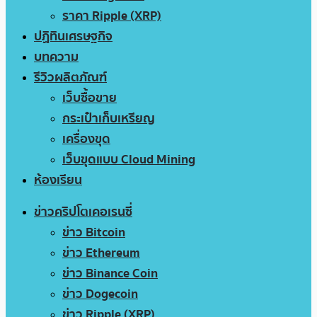
ราคา Ripple (XRP)
ปฏิทินเศรษฐกิจ
บทความ
รีวิวผลิตภัณฑ์
เว็บซื้อขาย
กระเป๋าเก็บเหรียญ
เครื่องขุด
เว็บขุดแบบ Cloud Mining
ห้องเรียน
ข่าวคริปโตเคอเรนซี่
ข่าว Bitcoin
ข่าว Ethereum
ข่าว Binance Coin
ข่าว Dogecoin
ข่าว Ripple (XRP)