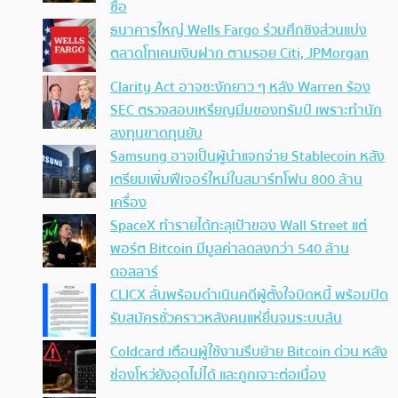
ซื้อ
ธนาคารใหญ่ Wells Fargo ร่วมศึกชิงส่วนแบ่ง
ตลาดโทเคนเงินฝาก ตามรอย Citi, JPMorgan
Clarity Act อาจชะงักยาว ๆ หลัง Warren ร้อง
SEC ตรวจสอบเหรียญมีมของทรัมป์ เพราะทำนัก
ลงทุนขาดทุนยับ
Samsung อาจเป็นผู้นำแจกจ่าย Stablecoin หลัง
เตรียมเพิ่มฟีเจอร์ใหม่ในสมาร์ทโฟน 800 ล้าน
เครื่อง
SpaceX ทำรายได้ทะลุเป้าของ Wall Street แต่
พอร์ต Bitcoin มีมูลค่าลดลงกว่า 540 ล้าน
ดอลลาร์
CLICX ลั่นพร้อมดำเนินคดีผู้ตั้งใจบิดหนี้ พร้อมปิด
รับสมัครชั่วคราวหลังคนแห่ยื่นจนระบบล้น
Coldcard เตือนผู้ใช้งานรีบย้าย Bitcoin ด่วน หลัง
ช่องโหว่ยังอุดไม่ได้ และถูกเจาะต่อเนื่อง