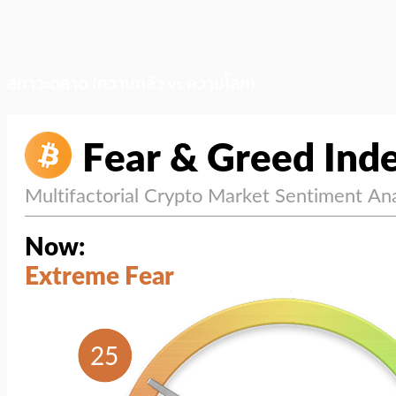
สภาวะตลาด (ความกลัว vs ความโลภ)