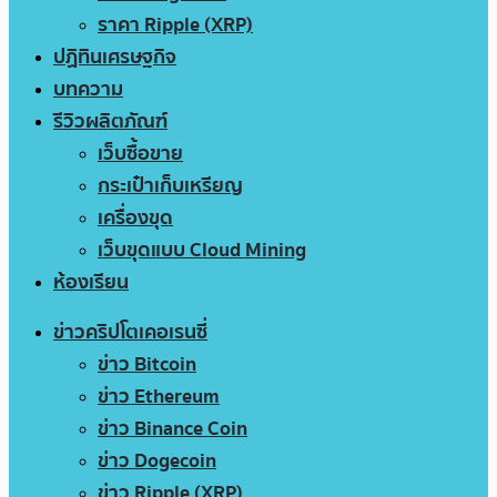
ราคา Ripple (XRP)
ปฏิทินเศรษฐกิจ
บทความ
รีวิวผลิตภัณฑ์
เว็บซื้อขาย
กระเป๋าเก็บเหรียญ
เครื่องขุด
เว็บขุดแบบ Cloud Mining
ห้องเรียน
ข่าวคริปโตเคอเรนซี่
ข่าว Bitcoin
ข่าว Ethereum
ข่าว Binance Coin
ข่าว Dogecoin
ข่าว Ripple (XRP)