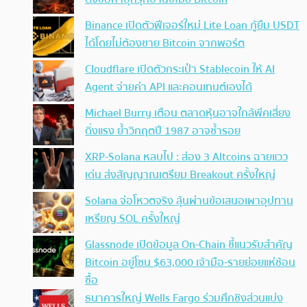
Binance เปิดตัวฟีเจอร์ใหม่ Lite Loan กู้ยืม USDT
ได้โดยไม่ต้องขาย Bitcoin จากพอร์ต
Cloudflare เปิดตัวกระเป๋า Stablecoin ให้ AI
Agent จ่ายค่า API และคอนเทนต์เองได้
Michael Burry เตือน ตลาดหุ้นอาจใกล้พีคเสี่ยง
ดิ่งแรง ย้ำวิกฤตปี 1987 อาจซ้ำรอย
XRP-Solana หลบไป : ส่อง 3 Altcoins ฉายแวว
เด่น ส่งสัญญาณเตรียม Breakout ครั้งใหญ่
Solana จ่อโหวตจริง ลุ้นผ่านข้อเสนอเผาอุปทาน
เหรียญ SOL ครั้งใหญ่
Glassnode เปิดข้อมูล On-Chain ชี้แนวรับสำคัญ
Bitcoin อยู่โซน $63,000 เจ้ามือ-รายย่อยแห่ช้อน
ซื้อ
ธนาคารใหญ่ Wells Fargo ร่วมศึกชิงส่วนแบ่ง