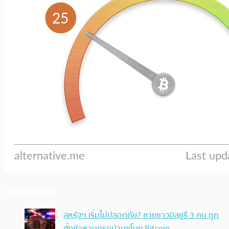
ประเด็นล่าสุด
สหรัฐฯ เริ่มไม่ปลอดภัย? ชายชาวมิสซูรี 3 คน ถูก
ตั้งข้อหาบุกรุกบ้านขโมย Bitcoin