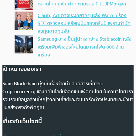
ตลาดโทเคนเงินฝาก ตามรอย Citi, JPMorgan
Clarity Act อาจชะงักยาว ๆ หลัง Warren ร้อง
SEC ตรวจสอบเหรียญมีมของทรัมป์ เพราะทำนัก
ลงทุนขาดทุนยับ
Samsung อาจเป็นผู้นำแจกจ่าย Stablecoin หลัง
เตรียมเพิ่มฟีเจอร์ใหม่ในสมาร์ทโฟน 800 ล้าน
เครื่อง
เป้าหมายของเรา
Siam Blockchain มุ่งมั่นที่จะช่วยนำเสนอสารเกี่ยวกับ
Cryptocurrency และเทคโนโลยีบล็อกเชนเพื่อคนไทย ในภาษาไทย เรา
รวบรวมข้อมูลส่วนใหญ่จากเว็บไซต์และเว็บบอร์ดต่างประเทศและนำมา
แปลส่งตรงถึงฟีดคุณ
เกี่ยวกับเว็บไซต์นี้