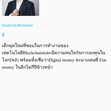
Kasamsak Wongsanin
เด็กยุคใหม่ที่ชอบในการทำงานของ
เทคโนโลยีBlockchainและมีความสนใจกับการลงทุนใน
โลกDeFi พร้อมทั้งเชื่อว่าDigital money จะมาแทนที่ Fiat
money ในอีกไม่กี่ปีข้างหน้า