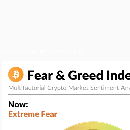
สภาวะตลาด (ความกลัว vs ความโลภ)