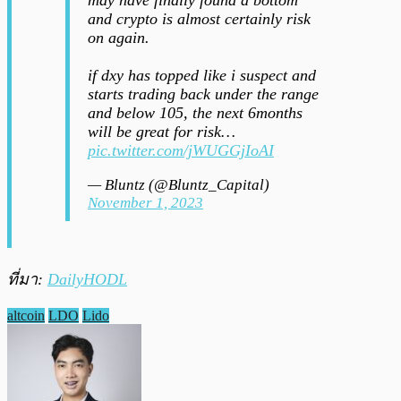
and crypto is almost certainly risk
on again.
if dxy has topped like i suspect and
starts trading back under the range
and below 105, the next 6months
will be great for risk…
pic.twitter.com/jWUGGjIoAI
— Bluntz (@Bluntz_Capital)
November 1, 2023
ที่มา:
D
ailyHODL
altcoin
LDO
Lido