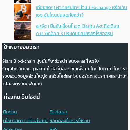
เทียบชัดๆ! ฝากคริปโทฯ ไว้บน Exchange หรือเก็บ
เอง อันไหนปลอดภัยกว่า?
สหรัฐฯ ยืนยันเลื่อนโหวต Clarity Act ถึงเดือน
ก.ย. ติดล็อก 3 ประเด็นขัดแย้งยังไร้ข้อสรุป
เป้าหมายของเรา
Siam Blockchain มุ่งมั่นที่จะช่วยนำเสนอสารเกี่ยวกับ
Cryptocurrency และเทคโนโลยีบล็อกเชนเพื่อคนไทย ในภาษาไทย เรา
รวบรวมข้อมูลส่วนใหญ่จากเว็บไซต์และเว็บบอร์ดต่างประเทศและนำมา
แปลส่งตรงถึงฟีดคุณ
เกี่ยวกับเว็บไซต์นี้
ทีมงาน
ติดต่อเรา
นโยบายความเป็นส่วนตัว
ข้อตกลงในการใช้งาน
Advertise
RSS