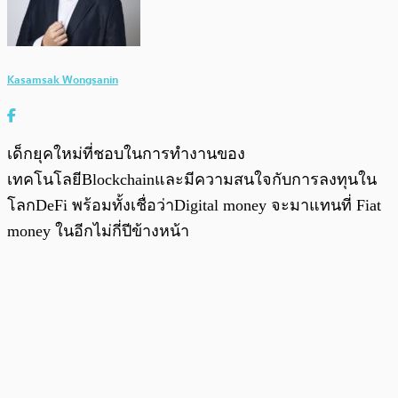
Kasamsak Wongsanin
เด็กยุคใหม่ที่ชอบในการทำงานของ
เทคโนโลยีBlockchainและมีความสนใจกับการลงทุนใน
โลกDeFi พร้อมทั้งเชื่อว่าDigital money จะมาแทนที่ Fiat
money ในอีกไม่กี่ปีข้างหน้า