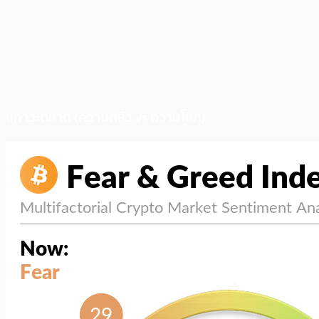
สภาวะตลาด (ความกลัว vs ความโลภ)