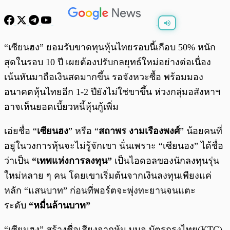
พร้อมเล่น
0:00
/
0:00
“เซียนฮง” ยอมรับขาดทุนหุ้นไทยรอบนี้เกือบ 50% หนัก
สุดในรอบ 10 ปี เผยต้องปรับกลยุทธ์ใหม่อย่างต่อเนื่อง
เน้นหันมาถือเงินสดมากขึ้น รอจังหวะซื้อ พร้อมมอง
อนาคตหุ้นไทยอีก 1-2 ปียังไม่ใช่ขาขึ้น ห่วงกลุ่มอสังหาฯ
อาจเห็นยอดเบี้ยวหนี้หุ้นกู้เพิ่ม
เอ่ยชื่อ “
เซียนฮง
” หรือ “
สถาพร งามเรืองพงศ์
” น้อยคนที่
อยู่ในวงการหุ้นจะไม่รู้จักเขา นั่นเพราะ “เซียนฮง” ได้ชื่อ
ว่าเป็น
“เทพแห่งการลงทุน”
เป็นไอดอลของนักลงทุนรุ่น
ใหม่หลาย ๆ คน โดยเขาเริ่มต้นจากเงินลงทุนเพียงแค่
หลัก “แสนบาท” ก่อนที่พอร์ตจะพุ่งทะยานจนแตะ
ระดับ
“หมื่นล้านบาท”
“เซียนฮง” สร้างชื่อเสียงจากหุ้น บมจ.บัตรกรุงไทย(KTC)