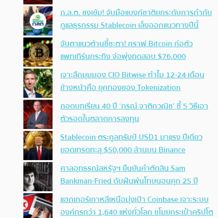
ก.ล.ต. ชงเข้ม! จับมือแบงก์ชาติยกระดับการกำกับ
ดูแลธุรกรรม Stablecoin เล็งออกแนวทางปีนี้
จับตาแนวต้านชี้ชะตา! กราฟ Bitcoin ก่อตัว
แพทเทิร์นกระทิง จ่อพุ่งทดสอบ $76,000
เจาะลึกมุมมอง CIO Bitwise ทำไม 12-24 เดือน
ข้างหน้าคือ ยุคทองของ Tokenization
ถอดบทเรียน 40 ปี ‘กรณ์ จาติกวณิช’ ชี้ 5 วิธีเอา
ตัวรอดในตลาดการลงทุน
Stablecoin ตระกูลทรัมป์ USD1 มาแรง ปีเดียว
ยอดเทรดทะลุ $50,000 ล้านบน Binance
ศาลอุทธรณ์สหรัฐฯ ยืนยันคำตัดสิน Sam
Bankman-Fried ดับฝันพ้นโทษนอนคุก 25 ปี
แฮกเกอร์เกาหลีเหนือมุ่งเป้า Coinbase เจาะระบบ
องค์กรกว่า 1,640 แห่งทั่วโลก ขโมยกระเป๋าคริปโต