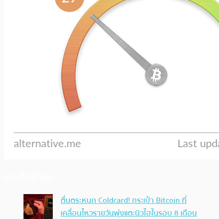
ประเด็นล่าสุด
ตื่นตระหนก Coldcard! กระเป๋า Bitcoin ที่
เคลื่อนไหวรายวันพุ่งแตะนิวไฮในรอบ 8 เดือน