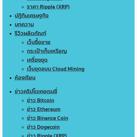
ราคา Ripple (XRP)
ปฏิทินเศรษฐกิจ
บทความ
รีวิวผลิตภัณฑ์
เว็บซื้อขาย
กระเป๋าเก็บเหรียญ
เครื่องขุด
เว็บขุดแบบ Cloud Mining
ห้องเรียน
ข่าวคริปโตเคอเรนซี่
ข่าว Bitcoin
ข่าว Ethereum
ข่าว Binance Coin
ข่าว Dogecoin
ข่าว Ripple (XRP)