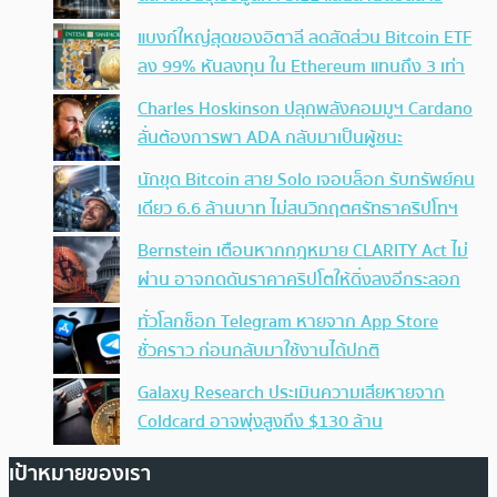
แบงก์ใหญ่สุดของอิตาลี ลดสัดส่วน Bitcoin ETF
ลง 99% หันลงทุน ใน Ethereum แทนถึง 3 เท่า
Charles Hoskinson ปลุกพลังคอมมูฯ Cardano
ลั่นต้องการพา ADA กลับมาเป็นผู้ชนะ
นักขุด Bitcoin สาย Solo เจอบล็อก รับทรัพย์คน
เดียว 6.6 ล้านบาท ไม่สนวิกฤตศรัทธาคริปโทฯ
Bernstein เตือนหากกฎหมาย CLARITY Act ไม่
ผ่าน อาจกดดันราคาคริปโตให้ดิ่งลงอีกระลอก
ทั่วโลกช็อก Telegram หายจาก App Store
ชั่วคราว ก่อนกลับมาใช้งานได้ปกติ
Galaxy Research ประเมินความเสียหายจาก
Coldcard อาจพุ่งสูงถึง $130 ล้าน
เป้าหมายของเรา