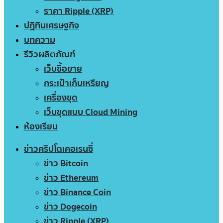
ราคา Ripple (XRP)
ปฏิทินเศรษฐกิจ
บทความ
รีวิวผลิตภัณฑ์
เว็บซื้อขาย
กระเป๋าเก็บเหรียญ
เครื่องขุด
เว็บขุดแบบ Cloud Mining
ห้องเรียน
ข่าวคริปโตเคอเรนซี่
ข่าว Bitcoin
ข่าว Ethereum
ข่าว Binance Coin
ข่าว Dogecoin
ข่าว Ripple (XRP)