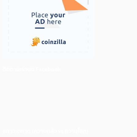
ติดตามเราบน Facebook
สภาวะตลาด (ความกลัว vs ความโลภ)