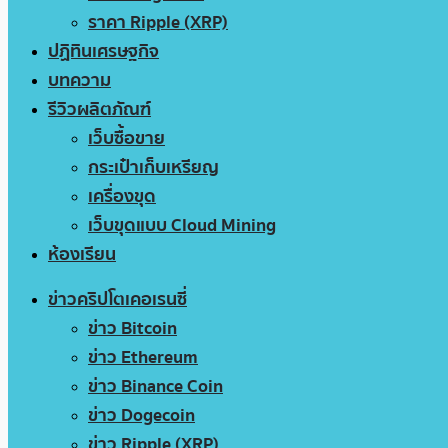
ราคา Ripple (XRP)
ปฏิทินเศรษฐกิจ
บทความ
รีวิวผลิตภัณฑ์
เว็บซื้อขาย
กระเป๋าเก็บเหรียญ
เครื่องขุด
เว็บขุดแบบ Cloud Mining
ห้องเรียน
ข่าวคริปโตเคอเรนซี่
ข่าว Bitcoin
ข่าว Ethereum
ข่าว Binance Coin
ข่าว Dogecoin
ข่าว Ripple (XRP)