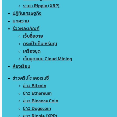
ราคา Ripple (XRP)
ปฏิทินเศรษฐกิจ
บทความ
รีวิวผลิตภัณฑ์
เว็บซื้อขาย
กระเป๋าเก็บเหรียญ
เครื่องขุด
เว็บขุดแบบ Cloud Mining
ห้องเรียน
ข่าวคริปโตเคอเรนซี่
ข่าว Bitcoin
ข่าว Ethereum
ข่าว Binance Coin
ข่าว Dogecoin
ข่าว Ripple (XRP)