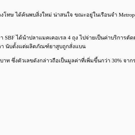
ินลงโทษ ได้ค้นพบสิ่งใหม่ น่าสนใจ ขณะอยู่ในเรือนจำ Metropol
.ย. ว่า SBF ได้นำปลาแมคเคอเรล 4 ถุง ไปจ่ายเป็นค่าบริการตั
 นับตั้งแต่ผลิตภัณฑ์ยาสูบถูกสั่งแบน
 ซึ่งตัวเลขดังกล่าวถือเป็นมูลค่าที่เพิ่มขึ้นกว่า 30% จาก