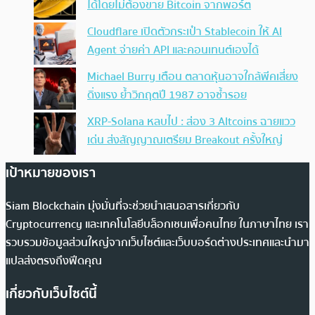
ได้โดยไม่ต้องขาย Bitcoin จากพอร์ต
Cloudflare เปิดตัวกระเป๋า Stablecoin ให้ AI
Agent จ่ายค่า API และคอนเทนต์เองได้
Michael Burry เตือน ตลาดหุ้นอาจใกล้พีคเสี่ยง
ดิ่งแรง ย้ำวิกฤตปี 1987 อาจซ้ำรอย
XRP-Solana หลบไป : ส่อง 3 Altcoins ฉายแวว
เด่น ส่งสัญญาณเตรียม Breakout ครั้งใหญ่
เป้าหมายของเรา
Siam Blockchain มุ่งมั่นที่จะช่วยนำเสนอสารเกี่ยวกับ
Cryptocurrency และเทคโนโลยีบล็อกเชนเพื่อคนไทย ในภาษาไทย เรา
รวบรวมข้อมูลส่วนใหญ่จากเว็บไซต์และเว็บบอร์ดต่างประเทศและนำมา
แปลส่งตรงถึงฟีดคุณ
เกี่ยวกับเว็บไซต์นี้