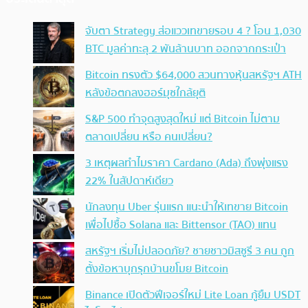
จับตา Strategy ส่อแววเทขายรอบ 4 ? โอน 1,030
BTC มูลค่าทะลุ 2 พันล้านบาท ออกจากกระเป๋า
Bitcoin ทรงตัว $64,000 สวนทางหุ้นสหรัฐฯ ATH
หลังข้อตกลงฮอร์มุซใกล้ยุติ
S&P 500 ทำจุดสูงสุดใหม่ แต่ Bitcoin ไม่ตาม
ตลาดเปลี่ยน หรือ คนเปลี่ยน?
3 เหตุผลทำไมราคา Cardano (Ada) ถึงพุ่งแรง
22% ในสัปดาห์เดียว
นักลงทุน Uber รุ่นแรก แนะนำให้เทขาย Bitcoin
เพื่อไปซื้อ Solana และ Bittensor (TAO) แทน
สหรัฐฯ เริ่มไม่ปลอดภัย? ชายชาวมิสซูรี 3 คน ถูก
ตั้งข้อหาบุกรุกบ้านขโมย Bitcoin
Binance เปิดตัวฟีเจอร์ใหม่ Lite Loan กู้ยืม USDT