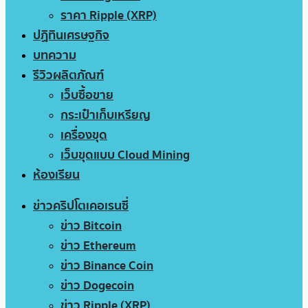
ราคา Ripple (XRP)
ปฏิทินเศรษฐกิจ
บทความ
รีวิวผลิตภัณฑ์
เว็บซื้อขาย
กระเป๋าเก็บเหรียญ
เครื่องขุด
เว็บขุดแบบ Cloud Mining
ห้องเรียน
ข่าวคริปโตเคอเรนซี่
ข่าว Bitcoin
ข่าว Ethereum
ข่าว Binance Coin
ข่าว Dogecoin
ข่าว Ripple (XRP)