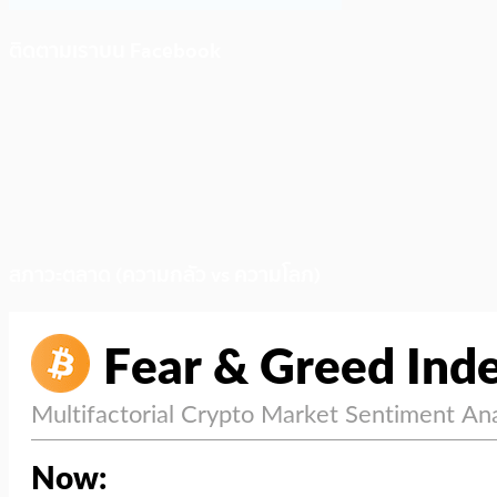
ติดตามเราบน Facebook
สภาวะตลาด (ความกลัว vs ความโลภ)