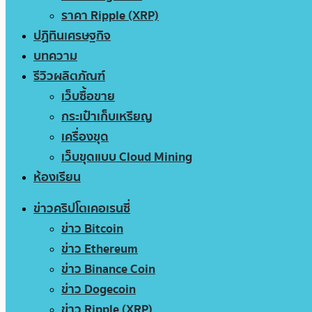
ราคา Ripple (XRP)
ปฏิทินเศรษฐกิจ
บทความ
รีวิวผลิตภัณฑ์
เว็บซื้อขาย
กระเป๋าเก็บเหรียญ
เครื่องขุด
เว็บขุดแบบ Cloud Mining
ห้องเรียน
ข่าวคริปโตเคอเรนซี่
ข่าว Bitcoin
ข่าว Ethereum
ข่าว Binance Coin
ข่าว Dogecoin
ข่าว Ripple (XRP)