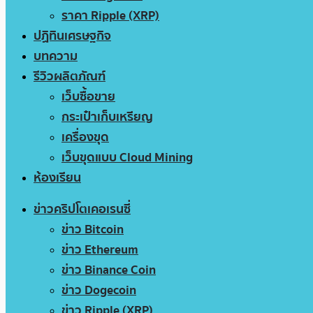
ราคา Ripple (XRP)
ปฏิทินเศรษฐกิจ
บทความ
รีวิวผลิตภัณฑ์
เว็บซื้อขาย
กระเป๋าเก็บเหรียญ
เครื่องขุด
เว็บขุดแบบ Cloud Mining
ห้องเรียน
ข่าวคริปโตเคอเรนซี่
ข่าว Bitcoin
ข่าว Ethereum
ข่าว Binance Coin
ข่าว Dogecoin
ข่าว Ripple (XRP)