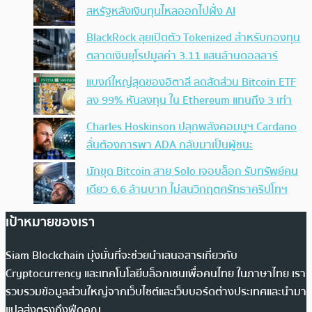
สหรัฐหลังเงินทุนไหลออกไปฝั่ง AI
BlackRock ลุยเปิดตัว Tokenized สำหรับกองทุน
ตลาดเงินยุโรปมูลค่า 3.11 แสนล้านดอลลาร์
แบงก์ใหญ่สุดของอิตาลี ลดสัดส่วน Bitcoin ETF
ลง 99% หันลงทุน ใน Ethereum แทนถึง 3 เท่า
Charles Hoskinson ปลุกพลังคอมมูฯ Cardano
ลั่นต้องการพา ADA กลับมาเป็นผู้ชนะ
นักขุด Bitcoin สาย Solo เจอบล็อก รับทรัพย์คน
เดียว 6.6 ล้านบาท ไม่สนวิกฤตศรัทธาคริปโทฯ
เป้าหมายของเรา
Siam Blockchain มุ่งมั่นที่จะช่วยนำเสนอสารเกี่ยวกับ
Cryptocurrency และเทคโนโลยีบล็อกเชนเพื่อคนไทย ในภาษาไทย เรา
รวบรวมข้อมูลส่วนใหญ่จากเว็บไซต์และเว็บบอร์ดต่างประเทศและนำมา
แปลส่งตรงถึงฟีดคุณ