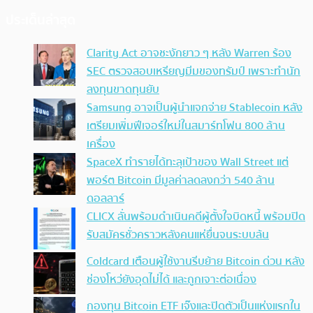
ประเด็นล่าสุด
Clarity Act อาจชะงักยาว ๆ หลัง Warren ร้อง
SEC ตรวจสอบเหรียญมีมของทรัมป์ เพราะทำนัก
ลงทุนขาดทุนยับ
Samsung อาจเป็นผู้นำแจกจ่าย Stablecoin หลัง
เตรียมเพิ่มฟีเจอร์ใหม่ในสมาร์ทโฟน 800 ล้าน
เครื่อง
SpaceX ทำรายได้ทะลุเป้าของ Wall Street แต่
พอร์ต Bitcoin มีมูลค่าลดลงกว่า 540 ล้าน
ดอลลาร์
CLICX ลั่นพร้อมดำเนินคดีผู้ตั้งใจบิดหนี้ พร้อมปิด
รับสมัครชั่วคราวหลังคนแห่ยื่นจนระบบล้น
Coldcard เตือนผู้ใช้งานรีบย้าย Bitcoin ด่วน หลัง
ช่องโหว่ยังอุดไม่ได้ และถูกเจาะต่อเนื่อง
กองทุน Bitcoin ETF เจ๊งและปิดตัวเป็นแห่งแรกใน