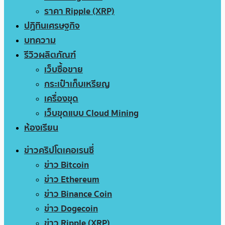
ราคา Ripple (XRP)
ปฏิทินเศรษฐกิจ
บทความ
รีวิวผลิตภัณฑ์
เว็บซื้อขาย
กระเป๋าเก็บเหรียญ
เครื่องขุด
เว็บขุดแบบ Cloud Mining
ห้องเรียน
ข่าวคริปโตเคอเรนซี่
ข่าว Bitcoin
ข่าว Ethereum
ข่าว Binance Coin
ข่าว Dogecoin
ข่าว Ripple (XRP)