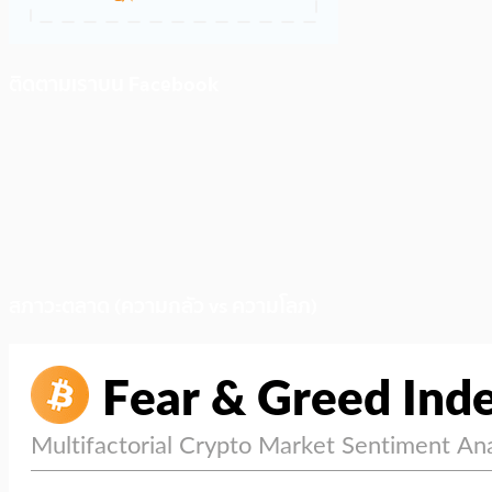
ติดตามเราบน Facebook
สภาวะตลาด (ความกลัว vs ความโลภ)