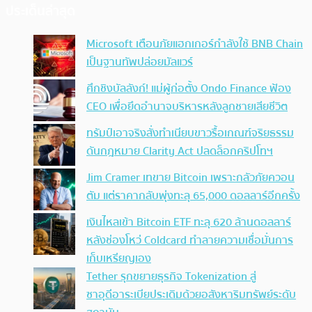
ประเด็นล่าสุด
Microsoft เตือนภัยแฮกเกอร์กำลังใช้ BNB Chain
เป็นฐานทัพปล่อยมัลแวร์
ศึกชิงบัลลังก์! แม่ผู้ก่อตั้ง Ondo Finance ฟ้อง
CEO เพื่อยึดอำนาจบริหารหลังลูกชายเสียชีวิต
ทรัมป์เอาจริง สั่งทำเนียบขาวรื้อเกณฑ์จริยธรรม
ดันกฎหมาย Clarity Act ปลดล็อกคริปโทฯ
Jim Cramer เทขาย Bitcoin เพราะกลัวภัยควอน
ตัม แต่ราคากลับพุ่งทะลุ 65,000 ดอลลาร์อีกครั้ง
เงินไหลเข้า Bitcoin ETF ทะลุ 620 ล้านดอลลาร์
หลังช่องโหว่ Coldcard ทำลายความเชื่อมั่นการ
เก็บเหรียญเอง
Tether รุกขยายธุรกิจ Tokenization สู่
ซาอุดีอาระเบียประเดิมด้วยอสังหาริมทรัพย์ระดับ