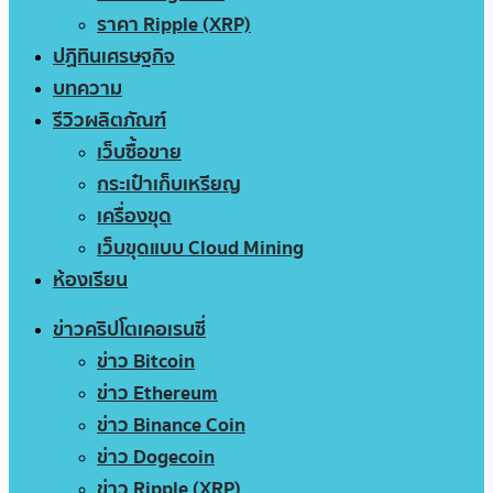
ราคา Ripple (XRP)
ปฏิทินเศรษฐกิจ
บทความ
รีวิวผลิตภัณฑ์
เว็บซื้อขาย
กระเป๋าเก็บเหรียญ
เครื่องขุด
เว็บขุดแบบ Cloud Mining
ห้องเรียน
ข่าวคริปโตเคอเรนซี่
ข่าว Bitcoin
ข่าว Ethereum
ข่าว Binance Coin
ข่าว Dogecoin
ข่าว Ripple (XRP)