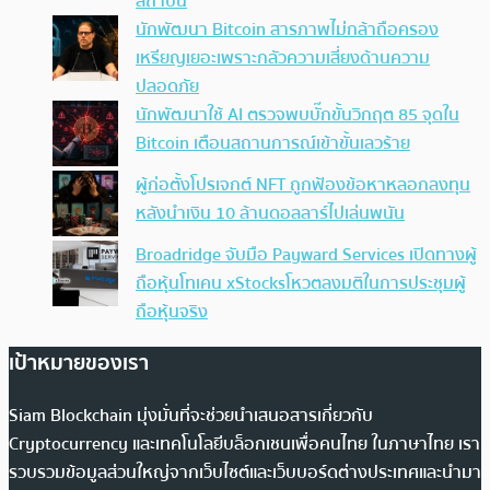
สถาบัน
นักพัฒนา Bitcoin สารภาพไม่กล้าถือครอง
เหรียญเยอะเพราะกลัวความเสี่ยงด้านความ
ปลอดภัย
นักพัฒนาใช้ AI ตรวจพบบั๊กขั้นวิกฤต 85 จุดใน
Bitcoin เตือนสถานการณ์เข้าขั้นเลวร้าย
ผู้ก่อตั้งโปรเจกต์ NFT ถูกฟ้องข้อหาหลอกลงทุน
หลังนำเงิน 10 ล้านดอลลาร์ไปเล่นพนัน
Broadridge จับมือ Payward Services เปิดทางผู้
ถือหุ้นโทเคน xStocksโหวตลงมติในการประชุมผู้
ถือหุ้นจริง
เป้าหมายของเรา
Siam Blockchain มุ่งมั่นที่จะช่วยนำเสนอสารเกี่ยวกับ
Cryptocurrency และเทคโนโลยีบล็อกเชนเพื่อคนไทย ในภาษาไทย เรา
รวบรวมข้อมูลส่วนใหญ่จากเว็บไซต์และเว็บบอร์ดต่างประเทศและนำมา