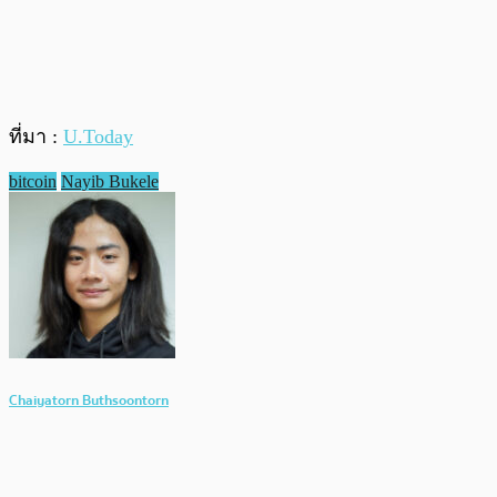
ที่มา :
U.Today
bitcoin
Nayib Bukele
Chaiyatorn Buthsoontorn