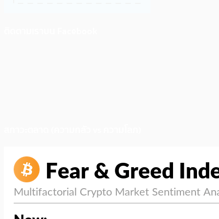
ติดตามเราบน Facebook
สภาวะตลาด (ความกลัว vs ความโลภ)