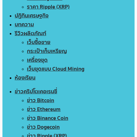
ราคา Ripple (XRP)
ปฏิทินเศรษฐกิจ
บทความ
รีวิวผลิตภัณฑ์
เว็บซื้อขาย
กระเป๋าเก็บเหรียญ
เครื่องขุด
เว็บขุดแบบ Cloud Mining
ห้องเรียน
ข่าวคริปโตเคอเรนซี่
ข่าว Bitcoin
ข่าว Ethereum
ข่าว Binance Coin
ข่าว Dogecoin
ข่าว Ripple (XRP)