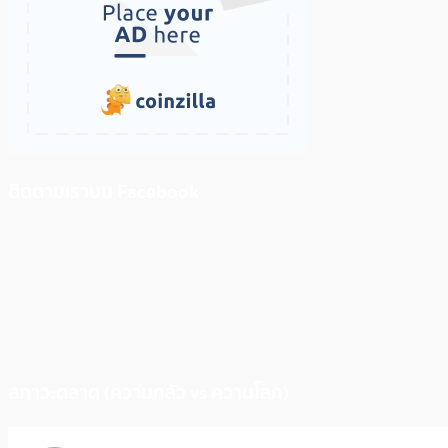
ติดตามเราบน Facebook
สภาวะตลาด (ความกลัว vs ความโลภ)