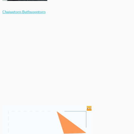
Chaiyatorn Buthsoontorn