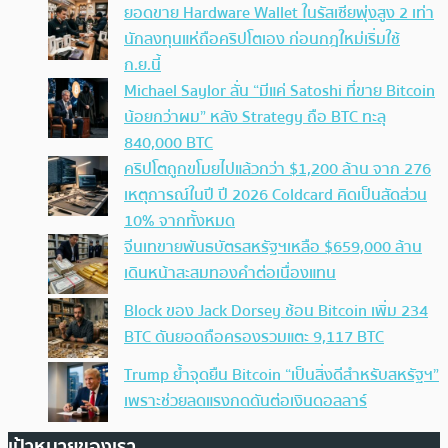
ยอดขาย Hardware Wallet ในรัสเซียพุ่งสูง 2 เท่า
นักลงทุนแห่ถือคริปโตเอง ก่อนกฎใหม่เริ่มใช้
ก.ย.นี้
Michael Saylor ลั่น “มีแค่ Satoshi ที่ขาย Bitcoin
น้อยกว่าผม” หลัง Strategy ถือ BTC ทะลุ
840,000 BTC
คริปโตถูกขโมยไปแล้วกว่า $1,200 ล้าน จาก 276
เหตุการณ์ในปี ปี 2026 Coldcard คิดเป็นสัดส่วน
10% จากทั้งหมด
จีนเทขายพันธบัตรสหรัฐฯเหลือ $659,000 ล้าน
เดินหน้าสะสมทองคำต่อเนื่องแทน
Block ของ Jack Dorsey ช้อน Bitcoin เพิ่ม 234
BTC ดันยอดถือครองรวมแตะ 9,117 BTC
Trump ย้ำจุดยืน Bitcoin “เป็นสิ่งดีสำหรับสหรัฐฯ”
เพราะช่วยลดแรงกดดันต่อเงินดอลลาร์
เป้าหมายของเรา