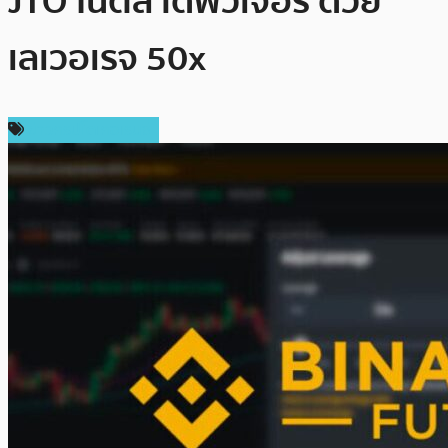
JTO ในตลาดฟิวเจอร์ ด้วย
เลเวอเรจ 50x
ข่าวคริปโตเคอเรนซี่