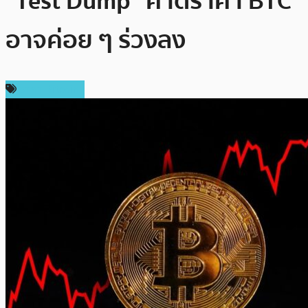
“Test Dump” คาดราคา BTC
อาจค่อย ๆ ร่วงลง
ราคา Bitcoin