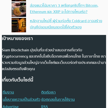
ส่องแนวโน้มราคา 3 เหรียญคริปโทฯ Bitcoin,
Ethereum และ XRP จะไปทางไหนต่อ?
หลักฐานใหม่ชี้ ผู้ร่วมก่อตั้ง Coldcard อาจสร้าง
บัญชีปลอมเนียนสอดไส้โค้ดตัวเอง
เป้าหมายของเรา
Siam Blockchain มุ่งมั่นที่จะช่วยนำเสนอสารเกี่ยวกับ
Cryptocurrency และเทคโนโลยีบล็อกเชนเพื่อคนไทย ในภาษาไทย เรา
รวบรวมข้อมูลส่วนใหญ่จากเว็บไซต์และเว็บบอร์ดต่างประเทศและนำมา
แปลส่งตรงถึงฟีดคุณ
เกี่ยวกับเว็บไซต์นี้
ทีมงาน
ติดต่อเรา
นโยบายความเป็นส่วนตัว
ข้อตกลงในการใช้งาน
Advertise
RSS