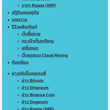
ราคา Ripple (XRP)
ปฏิทินเศรษฐกิจ
บทความ
รีวิวผลิตภัณฑ์
เว็บซื้อขาย
กระเป๋าเก็บเหรียญ
เครื่องขุด
เว็บขุดแบบ Cloud Mining
ห้องเรียน
ข่าวคริปโตเคอเรนซี่
ข่าว Bitcoin
ข่าว Ethereum
ข่าว Binance Coin
ข่าว Dogecoin
ข่าว Ripple (XRP)