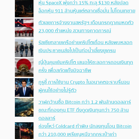
หุ้น SpaceX พุ่งกว่า 15% ทะลุ $130 หลังปลด
ล็อกหุ้น 911 ล้านหุ้นแต่ตลาดเชื่อมั่น ไม่โดนเทขาย
ตัวเลขการจ้างงานสหรัฐฯ เดือนกรกฎาคมหดตัว
23,000 ตำแหน่ง สวนทางคาดการณ์
รัสเซียทลายเครือข่ายคริปโตเถื่อน หลังพบหลอก
เงินประชาชนส่งไปเป็นท่อน้ำเลี้ยงยูเครน
ญี่ปุ่นคุมเข้มคริปโต เสนอให้ชะลอการถอนเงินทุก
ครั้ง เพื่อสกัดแก๊งมิจฉาชีพ
กูรูชี้ การใช้งาน Crypto ในอนาคตจะราบรื่นจน
ผู้คนใช้อย่างไม่รู้ตัว
วาฬกว้านซื้อ Bitcoin กว่า 1.2 พันล้านดอลลาร์
ขณะที่กองทุน ETF ดึงดูดเงินทุนกว่า 750 ล้าน
ดอลลาร์
ช่องโหว่ Coldcard ทำพิษ นักลงทุนโอน Bitcoin
กว่า 210,000 เหรียญหนีจากกระเป๋าเก่า