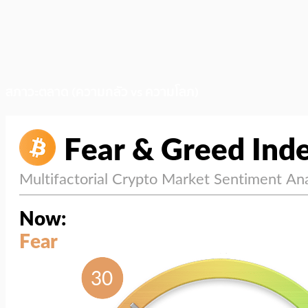
สภาวะตลาด (ความกลัว vs ความโลภ)