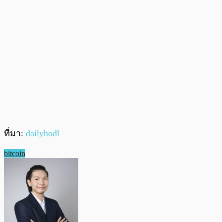
ที่มา:
dailyhodl
bitcoin