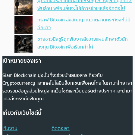
ผู้ก่อตั้งประกาศปิดฉากเหรียญ AI Agent มูลค่า 2
พันล้าน พร้อมลั่นจะไม่มีการช่วยเหลืออีกต่อไป
กราฟ Bitcoin ส่งสัญญาณว่าตลาดกระทิงจะไม่มี
อีกแล้ว
ชายชาวมิสซูรีถูกฟ้อง หลังวางแผนลักพาตัวนัก
ลงทุน Bitcoin เพื่อเรียกค่าไถ่
เป้าหมายของเรา
Siam Blockchain มุ่งมั่นที่จะช่วยนำเสนอสารเกี่ยวกับ
Cryptocurrency และเทคโนโลยีบล็อกเชนเพื่อคนไทย ในภาษาไทย เรา
รวบรวมข้อมูลส่วนใหญ่จากเว็บไซต์และเว็บบอร์ดต่างประเทศและนำมา
แปลส่งตรงถึงฟีดคุณ
เกี่ยวกับเว็บไซต์นี้
ทีมงาน
ติดต่อเรา