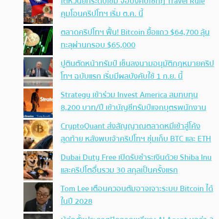
ไต้หวันยกระดับเข้ม จ่อบังคับใช้กฏ Travel Rule
คุมโอนคริปโทฯ เริ่ม ต.ค. นี้
ตลาดคริปโทฯ ฟื้น! Bitcoin ยื้อแถว $64,700 ลุ้น
ทะลุผ่านกรอบ $65,000
ปูตินตัดหน้าทรัมป์ เซ็นลงนามอนุมัติกฎหมายคริป
โทฯ ฉบับแรก เริ่มมีผลบังคับใช้ 1 ก.ย. นี้
Strategy เข้าร่วม Invest America สมทบทุน
8,200 บาท/ปี เข้าบัญชีทรัมป์แจกบุตรพนักงาน
CryptoQuant ส่งสัญญาณตลาดหมีเข้าสู่โค้ง
สุดท้าย หลังพบเจ้าคริปโทฯ ซุ่มเก็บ BTC และ ETH
Dubai Duty Free เปิดรับชำระเงินด้วย Shiba Inu
และคริปโตอื่นรวม 30 สกุลเป็นครั้งแรก
Tom Lee เตือนควอนตัมอาจเจาะระบบ Bitcoin ได้
ในปี 2028