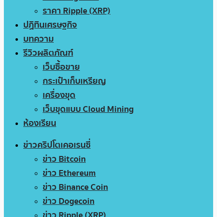
ราคา Ripple (XRP)
ปฏิทินเศรษฐกิจ
บทความ
รีวิวผลิตภัณฑ์
เว็บซื้อขาย
กระเป๋าเก็บเหรียญ
เครื่องขุด
เว็บขุดแบบ Cloud Mining
ห้องเรียน
ข่าวคริปโตเคอเรนซี่
ข่าว Bitcoin
ข่าว Ethereum
ข่าว Binance Coin
ข่าว Dogecoin
ข่าว Ripple (XRP)