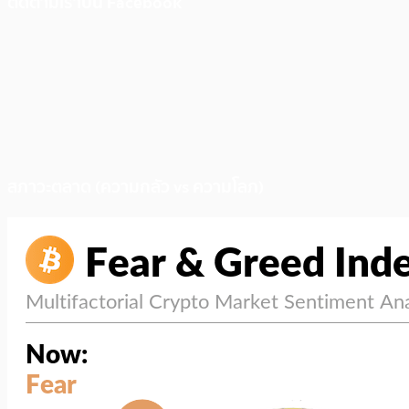
ติดตามเราบน Facebook
สภาวะตลาด (ความกลัว vs ความโลภ)