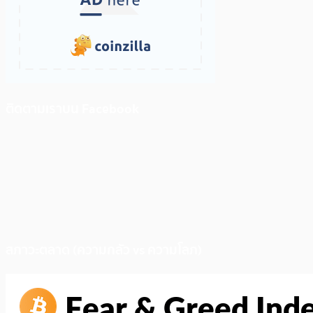
ติดตามเราบน Facebook
สภาวะตลาด (ความกลัว vs ความโลภ)