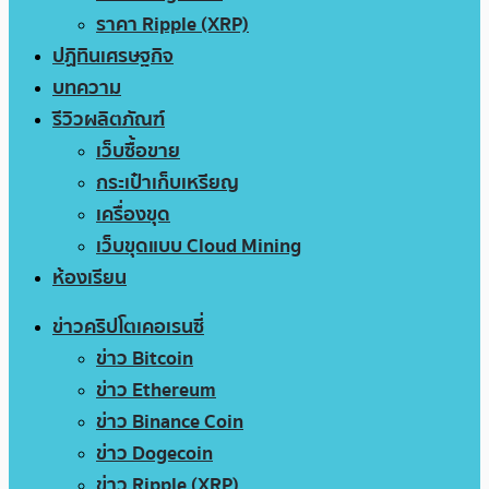
ราคา Ripple (XRP)
ปฏิทินเศรษฐกิจ
บทความ
รีวิวผลิตภัณฑ์
เว็บซื้อขาย
กระเป๋าเก็บเหรียญ
เครื่องขุด
เว็บขุดแบบ Cloud Mining
ห้องเรียน
ข่าวคริปโตเคอเรนซี่
ข่าว Bitcoin
ข่าว Ethereum
ข่าว Binance Coin
ข่าว Dogecoin
ข่าว Ripple (XRP)