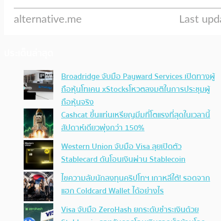
ประเด็นล่าสุด
Broadridge จับมือ Payward Services เปิดทางผู้
ถือหุ้นโทเคน xStocksโหวตลงมติในการประชุมผู้
ถือหุ้นจริง
Cashcat ขึ้นแท่นเหรียญมีมที่โตแรงที่สุดในเวลานี้
สัปดาห์เดียวพุ่งกว่า 150%
Western Union จับมือ Visa ลุยเปิดตัว
Stablecard ดันโอนเงินผ่าน Stablecoin
ไขความลับนักลงทุนคริปโทฯ เกาหลีใต้! รอดจาก
แฮก Coldcard Wallet ได้อย่างไร
Visa จับมือ ZeroHash ยกระดับชำระเงินด้วย