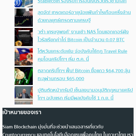
Stablecoin รองรับการโอนเงินรวดเร็วข้ามโลก
สุดจัด! เทรดเดอร์อายุน้อยฟันกำไรเกือบครึ่งล้าน
ด้วยกลยุทธ์เทรดตามเศรษฐี
‘เต๋า เศรษฐพงศ์’ งานเข้า NAS โดนแฮกเกอร์ฝัง
ไวรัสเรียกค่าไถ่ Bitcoin เป็นจำนวน 0.07 BTC
ไต้หวันยกระดับเข้ม จ่อบังคับใช้กฏ Travel Rule
คุมโอนคริปโทฯ เริ่ม ต.ค. นี้
ตลาดคริปโทฯ ฟื้น! Bitcoin ยื้อแถว $64,700 ลุ้น
ทะลุผ่านกรอบ $65,000
ปูตินตัดหน้าทรัมป์ เซ็นลงนามอนุมัติกฎหมายคริป
โทฯ ฉบับแรก เริ่มมีผลบังคับใช้ 1 ก.ย. นี้
เป้าหมายของเรา
Siam Blockchain มุ่งมั่นที่จะช่วยนำเสนอสารเกี่ยวกับ
Cryptocurrency และเทคโนโลยีบล็อกเชนเพื่อคนไทย ในภาษาไทย เรา