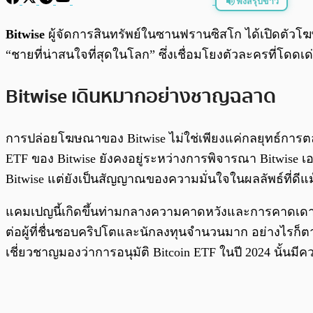
ฟังสรุปข่าว
พร้อมเล่น
Bitwise
ผู้จัดการสินทรัพย์ในซานฟรานซิสโก ได้เปิดตัว
“ชายที่น่าสนใจที่สุดในโลก” ซึ่งเชื่อมโยงตัวละครที่โด
Bitwise เดินหมากอย่างชาญฉลาด
การปล่อยโฆษณาของ Bitwise ไม่ใช่เพียงแค่กลยุทธ์การ
ETF ของ Bitwise ยังคงอยู่ระหว่างการพิจารณา Bitwise เองก
Bitwise แต่ยังเป็นสัญญาณของความมั่นใจในผลลัพธ์ที่ดีแม้
แคมเปญนี้เกิดขึ้นท่ามกลางความคาดหวังและการคาดเดาที่เ
ต่อผู้ที่ชื่นชอบคริปโตและนักลงทุนจำนวนมาก อย่างไรก็ต
เชี่ยวชาญมองว่าการอนุมัติ Bitcoin ETF ในปี 2024 นั้นมีค