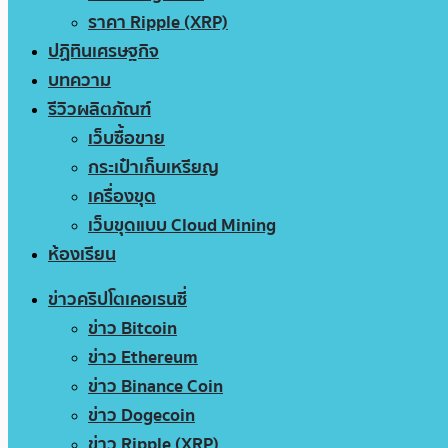
ราคา Ripple (XRP)
ปฏิทินเศรษฐกิจ
บทความ
รีวิวผลิตภัณฑ์
เว็บซื้อขาย
กระเป๋าเก็บเหรียญ
เครื่องขุด
เว็บขุดแบบ Cloud Mining
ห้องเรียน
ข่าวคริปโตเคอเรนซี่
ข่าว Bitcoin
ข่าว Ethereum
ข่าว Binance Coin
ข่าว Dogecoin
ข่าว Ripple (XRP)