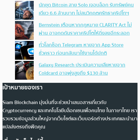
นักขุด Bitcoin สาย Solo เจอบล็อก รับทรัพย์คน
เดียว 6.6 ล้านบาท ไม่สนวิกฤตศรัทธาคริปโทฯ
Bernstein เตือนหากกฎหมาย CLARITY Act ไม่
ผ่าน อาจกดดันราคาคริปโตให้ดิ่งลงอีกระลอก
ทั่วโลกช็อก Telegram หายจาก App Store
ชั่วคราว ก่อนกลับมาใช้งานได้ปกติ
Galaxy Research ประเมินความเสียหายจาก
Coldcard อาจพุ่งสูงถึง $130 ล้าน
เป้าหมายของเรา
Siam Blockchain มุ่งมั่นที่จะช่วยนำเสนอสารเกี่ยวกับ
Cryptocurrency และเทคโนโลยีบล็อกเชนเพื่อคนไทย ในภาษาไทย เรา
รวบรวมข้อมูลส่วนใหญ่จากเว็บไซต์และเว็บบอร์ดต่างประเทศและนำมา
แปลส่งตรงถึงฟีดคุณ