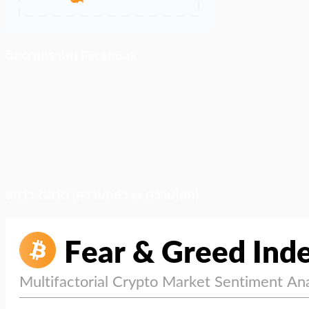
ติดตามเราบน Facebook
สภาวะตลาด (ความกลัว vs ความโลภ)