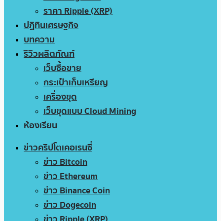
ราคา Ripple (XRP)
ปฏิทินเศรษฐกิจ
บทความ
รีวิวผลิตภัณฑ์
เว็บซื้อขาย
กระเป๋าเก็บเหรียญ
เครื่องขุด
เว็บขุดแบบ Cloud Mining
ห้องเรียน
ข่าวคริปโตเคอเรนซี่
ข่าว Bitcoin
ข่าว Ethereum
ข่าว Binance Coin
ข่าว Dogecoin
ข่าว Ripple (XRP)