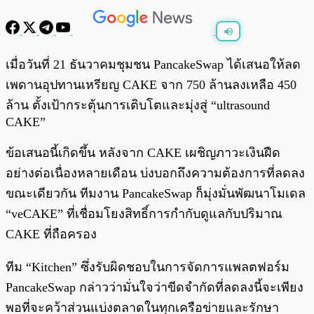
พร้อมเล่น
0:00
/
0:00
เมื่อวันที่ 21 ธันวาคมชุมชน PancakeSwap ได้เสนอให้ลด
เพดานอุปทานเหรียญ CAKE จาก 750 ล้านลงเหลือ 450
ล้าน ตั้งเป้ากระตุ้นการเติบโตและมุ่งสู่ “ultrasound
CAKE”
ข้อเสนอนี้เกิดขึ้น หลังจาก CAKE เผชิญภาวะเงินฝืด
อย่างต่อเนื่องหลายเดือน บ่งบอกถึงความต้องการที่ลดลง
ขณะเดียวกัน ทีมงาน PancakeSwap ก็มุ่งมั่นพัฒนาโมเดล
“veCAKE” ที่เชื่อมโยงสิทธิ์การกำกับดูแลกับปริมาณ
CAKE ที่ถือครอง
ทีม “Kitchen” ซึ่งรับผิดชอบในการจัดการแพลตฟอร์ม
PancakeSwap กล่าวว่ามั่นใจว่าขีดจำกัดที่ลดลงนี้จะเพียง
พอที่จะคว้าส่วนแบ่งตลาดในทุกเครือข่ายและรักษา