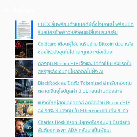
ประเด็นล่าสุด
CLICX ลั่นพร้อมดำเนินคดีผู้ตั้งใจบิดหนี้ พร้อมปิด
รับสมัครชั่วคราวหลังคนแห่ยื่นจนระบบล้น
Coldcard เตือนผู้ใช้งานรีบย้าย Bitcoin ด่วน หลัง
ช่องโหว่ยังอุดไม่ได้ และถูกเจาะต่อเนื่อง
กองทุน Bitcoin ETF เจ๊งและปิดตัวเป็นแห่งแรกใน
สหรัฐหลังเงินทุนไหลออกไปฝั่ง AI
BlackRock ลุยเปิดตัว Tokenized สำหรับกองทุน
ตลาดเงินยุโรปมูลค่า 3.11 แสนล้านดอลลาร์
แบงก์ใหญ่สุดของอิตาลี ลดสัดส่วน Bitcoin ETF
ลง 99% หันลงทุน ใน Ethereum แทนถึง 3 เท่า
Charles Hoskinson ปลุกพลังคอมมูฯ Cardano
ลั่นต้องการพา ADA กลับมาเป็นผู้ชนะ