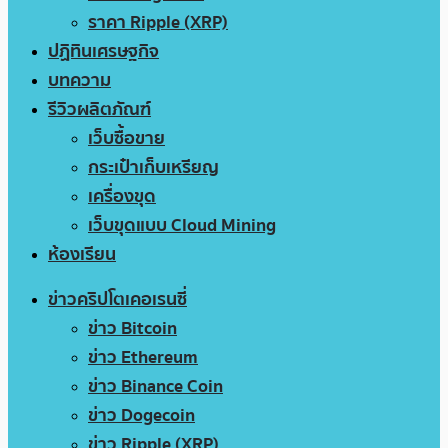
ราคา Ripple (XRP)
ปฏิทินเศรษฐกิจ
บทความ
รีวิวผลิตภัณฑ์
เว็บซื้อขาย
กระเป๋าเก็บเหรียญ
เครื่องขุด
เว็บขุดแบบ Cloud Mining
ห้องเรียน
ข่าวคริปโตเคอเรนซี่
ข่าว Bitcoin
ข่าว Ethereum
ข่าว Binance Coin
ข่าว Dogecoin
ข่าว Ripple (XRP)