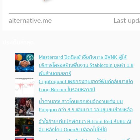
ประเด็นล่าสุด
Mastercard ปิดดีลเข้าซื้อกิจการ BVNK ผู้ให้
บริการโครงสร้างพื้นฐาน Stablecoin มูลค่า 1.8
พันล้านดอลลาร์
Cryptoquant เผยกองทุนเฮดจ์ฟันด์กลับมาเปิด
Long Bitcoin ในรอบหลายปี
น้ำตานอง! สาวโดนแฮกเงินจัดงานแต่ง บน
Polygon กว่า 3.5 แสนบาท วอนชุมชนช่วยเหลือ
จำใจย้าย! ทีมนักพัฒนา Bitcoin Red หันซบ AI
จีน หลังโดน OpenAI บล็อกไม่ให้ใช้