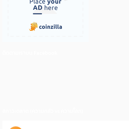
ติดตามเราบน Facebook
สภาวะตลาด (ความกลัว vs ความโลภ)