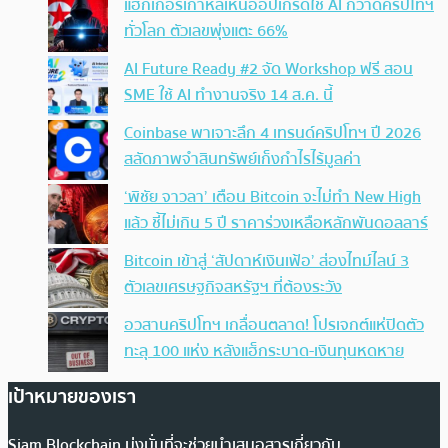
แฮกเกอร์เกาหลีเหนืออัปเกรดใช้ AI กวาดคริปโทฯ
ทั่วโลก ตัวเลขพุ่งแตะ 66%
AI Future Ready #2 จัด Workshop ฟรี สอน
SME ใช้ AI ทำงานจริง 14 ส.ค. นี้
Coinbase พาเจาะลึก 4 เทรนด์คริปโทฯ ปี 2026
สลัดภาพจำสินทรัพย์เก็งกำไรไร้มูลค่า
‘พิชัย จาวลา’ เตือน Bitcoin จะไม่ทำ New High
แล้ว ชี้ไม่เกิน 5 ปี ราคาร่วงเหลือหลักพันดอลลาร์
Bitcoin เข้าสู่ ‘สัปดาห์เงินเฟ้อ’ ส่องไทม์ไลน์ 3
ตัวเลขเศรษฐกิจสหรัฐฯ ที่ต้องระวัง
อวสานคริปโทฯ เกลื่อนตลาด! โปรเจกต์แห่ปิดตัว
ทะลุ 100 แห่ง หลังแฮ็กระบาด-เงินทุนหดหาย
เป้าหมายของเรา
Siam Blockchain มุ่งมั่นที่จะช่วยนำเสนอสารเกี่ยวกับ