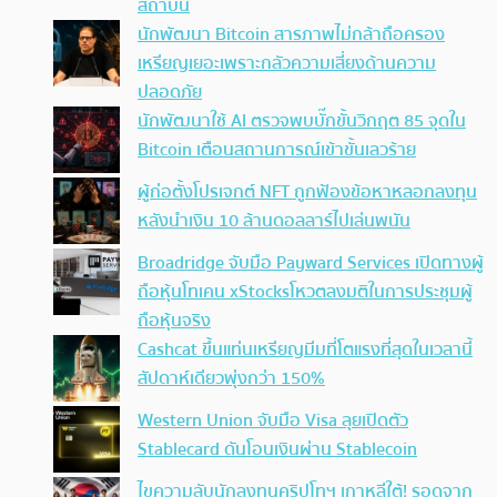
สถาบัน
นักพัฒนา Bitcoin สารภาพไม่กล้าถือครอง
เหรียญเยอะเพราะกลัวความเสี่ยงด้านความ
ปลอดภัย
นักพัฒนาใช้ AI ตรวจพบบั๊กขั้นวิกฤต 85 จุดใน
Bitcoin เตือนสถานการณ์เข้าขั้นเลวร้าย
ผู้ก่อตั้งโปรเจกต์ NFT ถูกฟ้องข้อหาหลอกลงทุน
หลังนำเงิน 10 ล้านดอลลาร์ไปเล่นพนัน
Broadridge จับมือ Payward Services เปิดทางผู้
ถือหุ้นโทเคน xStocksโหวตลงมติในการประชุมผู้
ถือหุ้นจริง
Cashcat ขึ้นแท่นเหรียญมีมที่โตแรงที่สุดในเวลานี้
สัปดาห์เดียวพุ่งกว่า 150%
Western Union จับมือ Visa ลุยเปิดตัว
Stablecard ดันโอนเงินผ่าน Stablecoin
ไขความลับนักลงทุนคริปโทฯ เกาหลีใต้! รอดจาก