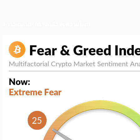
สภาวะตลาด (ความกลัว vs ความโลภ)