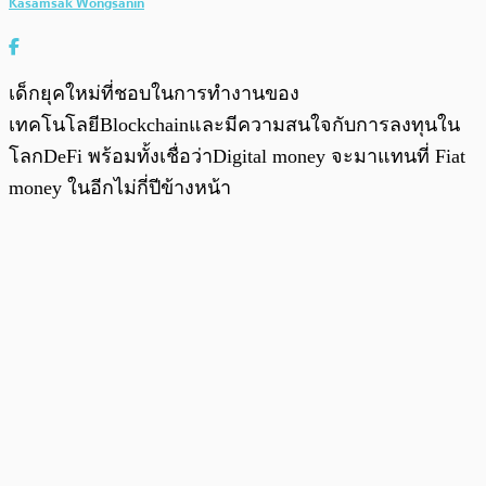
Kasamsak Wongsanin
เด็กยุคใหม่ที่ชอบในการทำงานของ
เทคโนโลยีBlockchainและมีความสนใจกับการลงทุนใน
โลกDeFi พร้อมทั้งเชื่อว่าDigital money จะมาแทนที่ Fiat
money ในอีกไม่กี่ปีข้างหน้า