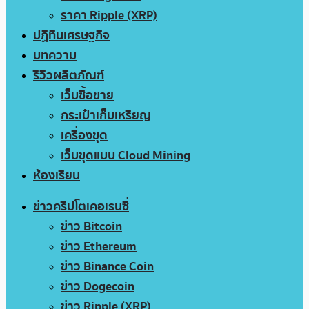
ราคา Ripple (XRP)
ปฏิทินเศรษฐกิจ
บทความ
รีวิวผลิตภัณฑ์
เว็บซื้อขาย
กระเป๋าเก็บเหรียญ
เครื่องขุด
เว็บขุดแบบ Cloud Mining
ห้องเรียน
ข่าวคริปโตเคอเรนซี่
ข่าว Bitcoin
ข่าว Ethereum
ข่าว Binance Coin
ข่าว Dogecoin
ข่าว Ripple (XRP)