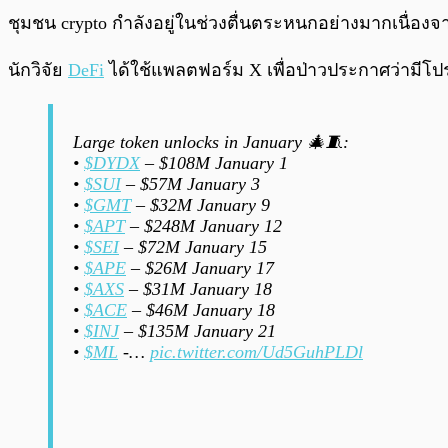
พร้อมเล่น
ชุมชน crypto กำลังอยู่ในช่วงตื่นตระหนกอย่างมากเนื่อง
นักวิจัย
DeFi
ได้ใช้แพลตฟอร์ม X เพื่อป่าวประกาศว่ามีโปร
Large token unlocks in January 🎄🧵:
•
$DYDX
– $108M January 1
•
$SUI
– $57M January 3
•
$GMT
– $32M January 9
•
$APT
– $248M January 12
•
$SEI
– $72M January 15
•
$APE
– $26M January 17
•
$AXS
– $31M January 18
•
$ACE
– $46M January 18
•
$INJ
– $135M January 21
•
$ML
-…
pic.twitter.com/Ud5GuhPLDl