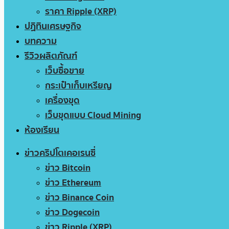
ราคา Ripple (XRP)
ปฏิทินเศรษฐกิจ
บทความ
รีวิวผลิตภัณฑ์
เว็บซื้อขาย
กระเป๋าเก็บเหรียญ
เครื่องขุด
เว็บขุดแบบ Cloud Mining
ห้องเรียน
ข่าวคริปโตเคอเรนซี่
ข่าว Bitcoin
ข่าว Ethereum
ข่าว Binance Coin
ข่าว Dogecoin
ข่าว Ripple (XRP)