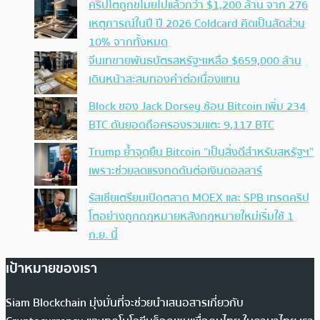
คริปโตถูกขโมยไปแล้วกว่า $1,200 ล้าน จาก 276
เหตุการณ์ในปี ปี 2026 Coldcard คิดเป็นสัดส่วน
10% จากทั้งหมด
จีนเทขายพันธบัตรสหรัฐฯเหลือ $659,000 ล้าน
เดินหน้าสะสมทองคำต่อเนื่องแทน
Block ของ Jack Dorsey ช้อน Bitcoin เพิ่ม 234
BTC ดันยอดถือครองรวมแตะ 9,117 BTC
Trump ย้ำจุดยืน Bitcoin “เป็นสิ่งดีสำหรับสหรัฐฯ”
เพราะช่วยลดแรงกดดันต่อเงินดอลลาร์
รัสเซียเตรียมเปิดตลาด MOEX และ SPB เทรดคริป
โตอย่างถูกกฎหมายหลังกฎหมายใหม่เริ่มใช้ 1
ก.ย. นี้
เป้าหมายของเรา
Siam Blockchain มุ่งมั่นที่จะช่วยนำเสนอสารเกี่ยวกับ