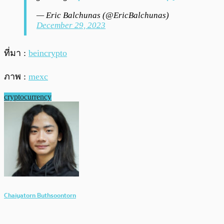
— Eric Balchunas (@EricBalchunas)
December 29, 2023
ที่มา :
beincrypto
ภาพ :
mexc
cryptocurrency
Chaiyatorn Buthsoontorn