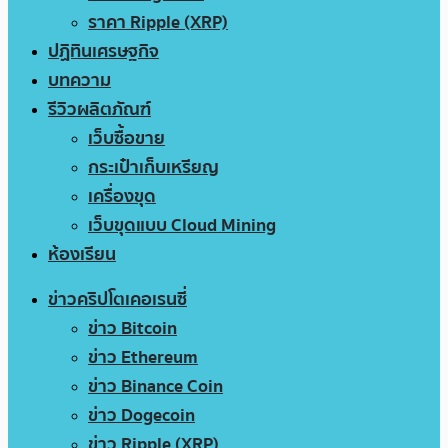
ราคา Ripple (XRP)
ปฏิทินเศรษฐกิจ
บทความ
รีวิวผลิตภัณฑ์
เว็บซื้อขาย
กระเป๋าเก็บเหรียญ
เครื่องขุด
เว็บขุดแบบ Cloud Mining
ห้องเรียน
ข่าวคริปโตเคอเรนซี่
ข่าว Bitcoin
ข่าว Ethereum
ข่าว Binance Coin
ข่าว Dogecoin
ข่าว Ripple (XRP)