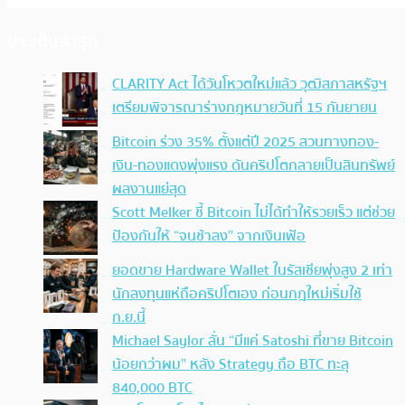
ประเด็นล่าสุด
CLARITY Act ได้วันโหวตใหม่แล้ว วุฒิสภาสหรัฐฯ
เตรียมพิจารณาร่างกฎหมายวันที่ 15 กันยายน
Bitcoin ร่วง 35% ตั้งแต่ปี 2025 สวนทางทอง-
เงิน-ทองแดงพุ่งแรง ดันคริปโตกลายเป็นสินทรัพย์
ผลงานแย่สุด
Scott Melker ชี้ Bitcoin ไม่ได้ทำให้รวยเร็ว แต่ช่วย
ป้องกันให้ “จนช้าลง” จากเงินเฟ้อ
ยอดขาย Hardware Wallet ในรัสเซียพุ่งสูง 2 เท่า
นักลงทุนแห่ถือคริปโตเอง ก่อนกฎใหม่เริ่มใช้
ก.ย.นี้
Michael Saylor ลั่น “มีแค่ Satoshi ที่ขาย Bitcoin
น้อยกว่าผม” หลัง Strategy ถือ BTC ทะลุ
840,000 BTC