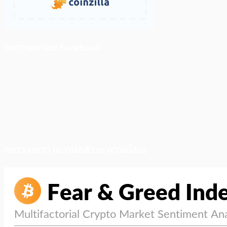
ติดตามเราบน Facebook
สภาวะตลาด (ความกลัว vs ความโลภ)