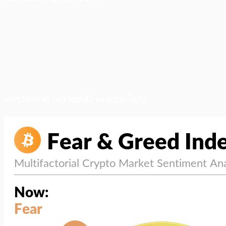
สภาวะตลาด (ความกลัว vs ความโลภ)