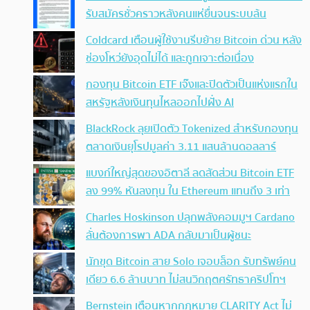
รับสมัครชั่วคราวหลังคนแห่ยื่นจนระบบล้น
Coldcard เตือนผู้ใช้งานรีบย้าย Bitcoin ด่วน หลัง
ช่องโหว่ยังอุดไม่ได้ และถูกเจาะต่อเนื่อง
กองทุน Bitcoin ETF เจ๊งและปิดตัวเป็นแห่งแรกใน
สหรัฐหลังเงินทุนไหลออกไปฝั่ง AI
BlackRock ลุยเปิดตัว Tokenized สำหรับกองทุน
ตลาดเงินยุโรปมูลค่า 3.11 แสนล้านดอลลาร์
แบงก์ใหญ่สุดของอิตาลี ลดสัดส่วน Bitcoin ETF
ลง 99% หันลงทุน ใน Ethereum แทนถึง 3 เท่า
Charles Hoskinson ปลุกพลังคอมมูฯ Cardano
ลั่นต้องการพา ADA กลับมาเป็นผู้ชนะ
นักขุด Bitcoin สาย Solo เจอบล็อก รับทรัพย์คน
เดียว 6.6 ล้านบาท ไม่สนวิกฤตศรัทธาคริปโทฯ
Bernstein เตือนหากกฎหมาย CLARITY Act ไม่