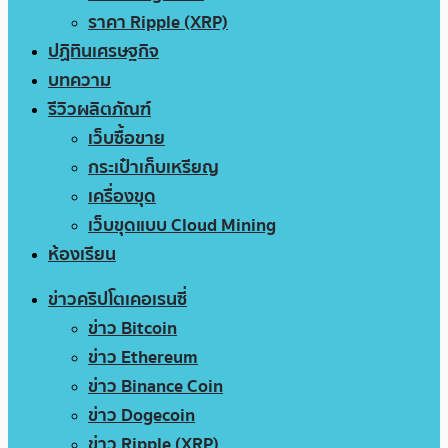
ราคา Ripple (XRP)
ปฏิทินเศรษฐกิจ
บทความ
รีวิวผลิตภัณฑ์
เว็บซื้อขาย
กระเป๋าเก็บเหรียญ
เครื่องขุด
เว็บขุดแบบ Cloud Mining
ห้องเรียน
ข่าวคริปโตเคอเรนซี่
ข่าว Bitcoin
ข่าว Ethereum
ข่าว Binance Coin
ข่าว Dogecoin
ข่าว Ripple (XRP)