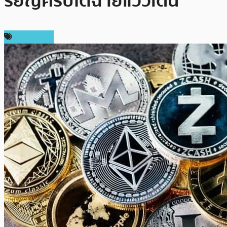
รียญคริปโตฉายแววเด่น
สปอนเซอร์