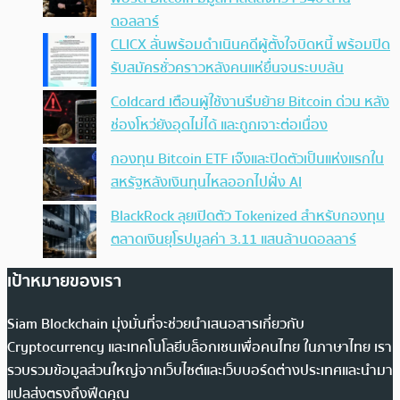
ดอลลาร์
CLICX ลั่นพร้อมดำเนินคดีผู้ตั้งใจบิดหนี้ พร้อมปิด
รับสมัครชั่วคราวหลังคนแห่ยื่นจนระบบล้น
Coldcard เตือนผู้ใช้งานรีบย้าย Bitcoin ด่วน หลัง
ช่องโหว่ยังอุดไม่ได้ และถูกเจาะต่อเนื่อง
กองทุน Bitcoin ETF เจ๊งและปิดตัวเป็นแห่งแรกใน
สหรัฐหลังเงินทุนไหลออกไปฝั่ง AI
BlackRock ลุยเปิดตัว Tokenized สำหรับกองทุน
ตลาดเงินยุโรปมูลค่า 3.11 แสนล้านดอลลาร์
เป้าหมายของเรา
Siam Blockchain มุ่งมั่นที่จะช่วยนำเสนอสารเกี่ยวกับ
Cryptocurrency และเทคโนโลยีบล็อกเชนเพื่อคนไทย ในภาษาไทย เรา
รวบรวมข้อมูลส่วนใหญ่จากเว็บไซต์และเว็บบอร์ดต่างประเทศและนำมา
แปลส่งตรงถึงฟีดคุณ