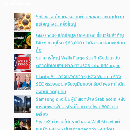
ประเด็นล่าสุด
Solana จ่อโหวตจริง ลุ้นผ่านข้อเสนอเผาอุปทาน
เหรียญ SOL ครั้งใหญ่
Glassnode เปิดข้อมูล On-Chain ชี้แนวรับสำคัญ
Bitcoin อยู่โซน $63,000 เจ้ามือ-รายย่อยแห่ช้อน
ซื้อ
ธนาคารใหญ่ Wells Fargo ร่วมศึกชิงส่วนแบ่ง
ตลาดโทเคนเงินฝาก ตามรอย Citi, JPMorgan
Clarity Act อาจชะงักยาว ๆ หลัง Warren ร้อง
SEC ตรวจสอบเหรียญมีมของทรัมป์ เพราะทำนัก
ลงทุนขาดทุนยับ
Samsung อาจเป็นผู้นำแจกจ่าย Stablecoin หลัง
เตรียมเพิ่มฟีเจอร์ใหม่ในสมาร์ทโฟน 800 ล้าน
เครื่อง
SpaceX ทำรายได้ทะลุเป้าของ Wall Street แต่
พอร์ต Bitcoin มีมูลค่าลดลงกว่า 540 ล้าน