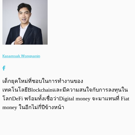
Kasamsak Wongsanin
เด็กยุคใหม่ที่ชอบในการทำงานของ
เทคโนโลยีBlockchainและมีความสนใจกับการลงทุนใน
โลกDeFi พร้อมทั้งเชื่อว่าDigital money จะมาแทนที่ Fiat
money ในอีกไม่กี่ปีข้างหน้า