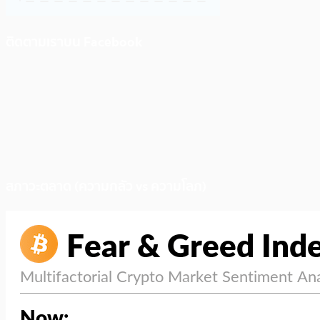
ติดตามเราบน Facebook
สภาวะตลาด (ความกลัว vs ความโลภ)