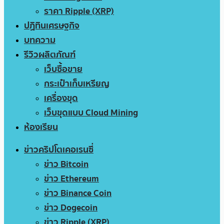
ราคา Ripple (XRP)
ปฏิทินเศรษฐกิจ
บทความ
รีวิวผลิตภัณฑ์
เว็บซื้อขาย
กระเป๋าเก็บเหรียญ
เครื่องขุด
เว็บขุดแบบ Cloud Mining
ห้องเรียน
ข่าวคริปโตเคอเรนซี่
ข่าว Bitcoin
ข่าว Ethereum
ข่าว Binance Coin
ข่าว Dogecoin
ข่าว Ripple (XRP)