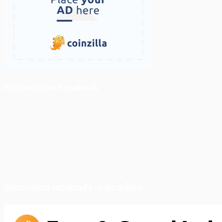
ติดตามเราบน Facebook
สภาวะตลาด (ความกลัว vs ความโลภ)