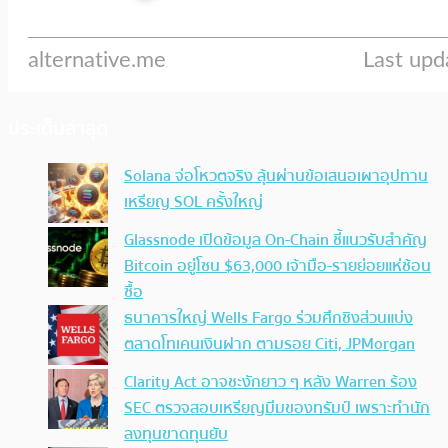
ประเด็นล่าสุด
Solana จ่อโหวตจริง ลุ้นผ่านข้อเสนอเผาอุปทาน
เหรียญ SOL ครั้งใหญ่
Glassnode เปิดข้อมูล On-Chain ชี้แนวรับสำคัญ
Bitcoin อยู่โซน $63,000 เจ้ามือ-รายย่อยแห่ช้อน
ซื้อ
ธนาคารใหญ่ Wells Fargo ร่วมศึกชิงส่วนแบ่ง
ตลาดโทเคนเงินฝาก ตามรอย Citi, JPMorgan
Clarity Act อาจชะงักยาว ๆ หลัง Warren ร้อง
SEC ตรวจสอบเหรียญมีมของทรัมป์ เพราะทำนัก
ลงทุนขาดทุนยับ