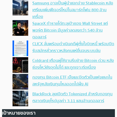
Samsung อาจเป็นผู้นำแจกจ่าย Stablecoin หลัง
เตรียมเพิ่มฟีเจอร์ใหม่ในสมาร์ทโฟน 800 ล้าน
เครื่อง
SpaceX ทำรายได้ทะลุเป้าของ Wall Street แต่
พอร์ต Bitcoin มีมูลค่าลดลงกว่า 540 ล้าน
ดอลลาร์
CLICX ลั่นพร้อมดำเนินคดีผู้ตั้งใจบิดหนี้ พร้อมปิด
รับสมัครชั่วคราวหลังคนแห่ยื่นจนระบบล้น
Coldcard เตือนผู้ใช้งานรีบย้าย Bitcoin ด่วน หลัง
ช่องโหว่ยังอุดไม่ได้ และถูกเจาะต่อเนื่อง
กองทุน Bitcoin ETF เจ๊งและปิดตัวเป็นแห่งแรกใน
สหรัฐหลังเงินทุนไหลออกไปฝั่ง AI
BlackRock ลุยเปิดตัว Tokenized สำหรับกองทุน
ตลาดเงินยุโรปมูลค่า 3.11 แสนล้านดอลลาร์
เป้าหมายของเรา