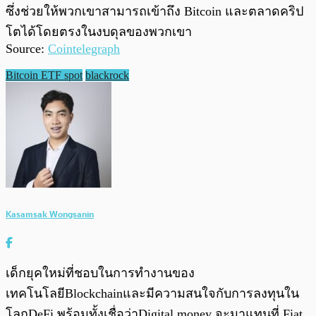
ซึ่งช่วยให้พวกเขาสามารถเข้าถึง Bitcoin และตลาดคริป
โตได้โดยตรงในงบดุลของพวกเขา
Source:
Cointelegraph
Bitcoin ETF spot
blackrock
Kasamsak Wongsanin
เด็กยุคใหม่ที่ชอบในการทำงานของ
เทคโนโลยีBlockchainและมีความสนใจกับการลงทุนใน
โลกDeFi พร้อมทั้งเชื่อว่าDigital money จะมาแทนที่ Fiat