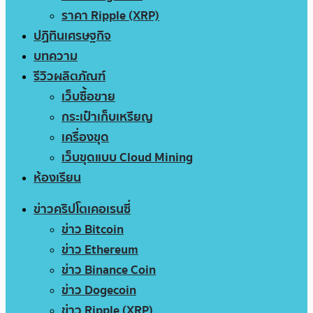
ราคา Ripple (XRP)
ปฏิทินเศรษฐกิจ
บทความ
รีวิวผลิตภัณฑ์
เว็บซื้อขาย
กระเป๋าเก็บเหรียญ
เครื่องขุด
เว็บขุดแบบ Cloud Mining
ห้องเรียน
ข่าวคริปโตเคอเรนซี่
ข่าว Bitcoin
ข่าว Ethereum
ข่าว Binance Coin
ข่าว Dogecoin
ข่าว Ripple (XRP)