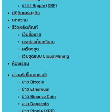
ราคา Ripple (XRP)
ปฏิทินเศรษฐกิจ
บทความ
รีวิวผลิตภัณฑ์
เว็บซื้อขาย
กระเป๋าเก็บเหรียญ
เครื่องขุด
เว็บขุดแบบ Cloud Mining
ห้องเรียน
ข่าวคริปโตเคอเรนซี่
ข่าว Bitcoin
ข่าว Ethereum
ข่าว Binance Coin
ข่าว Dogecoin
ข่าว Ripple (XRP)