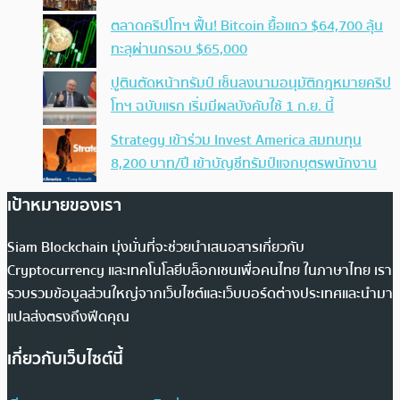
ตลาดคริปโทฯ ฟื้น! Bitcoin ยื้อแถว $64,700 ลุ้น
ทะลุผ่านกรอบ $65,000
ปูตินตัดหน้าทรัมป์ เซ็นลงนามอนุมัติกฎหมายคริป
โทฯ ฉบับแรก เริ่มมีผลบังคับใช้ 1 ก.ย. นี้
Strategy เข้าร่วม Invest America สมทบทุน
8,200 บาท/ปี เข้าบัญชีทรัมป์แจกบุตรพนักงาน
เป้าหมายของเรา
Siam Blockchain มุ่งมั่นที่จะช่วยนำเสนอสารเกี่ยวกับ
Cryptocurrency และเทคโนโลยีบล็อกเชนเพื่อคนไทย ในภาษาไทย เรา
รวบรวมข้อมูลส่วนใหญ่จากเว็บไซต์และเว็บบอร์ดต่างประเทศและนำมา
แปลส่งตรงถึงฟีดคุณ
เกี่ยวกับเว็บไซต์นี้