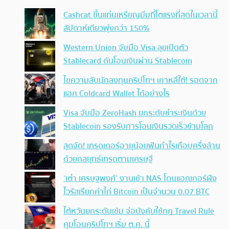
Cashcat ขึ้นแท่นเหรียญมีมที่โตแรงที่สุดในเวลานี้
สัปดาห์เดียวพุ่งกว่า 150%
Western Union จับมือ Visa ลุยเปิดตัว
Stablecard ดันโอนเงินผ่าน Stablecoin
ไขความลับนักลงทุนคริปโทฯ เกาหลีใต้! รอดจาก
แฮก Coldcard Wallet ได้อย่างไร
Visa จับมือ ZeroHash ยกระดับชำระเงินด้วย
Stablecoin รองรับการโอนเงินรวดเร็วข้ามโลก
สุดจัด! เทรดเดอร์อายุน้อยฟันกำไรเกือบครึ่งล้าน
ด้วยกลยุทธ์เทรดตามเศรษฐี
‘เต๋า เศรษฐพงศ์’ งานเข้า NAS โดนแฮกเกอร์ฝัง
ไวรัสเรียกค่าไถ่ Bitcoin เป็นจำนวน 0.07 BTC
ไต้หวันยกระดับเข้ม จ่อบังคับใช้กฏ Travel Rule
คุมโอนคริปโทฯ เริ่ม ต.ค. นี้