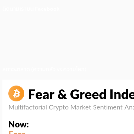
ติดตามเราบน Facebook
สภาวะตลาด (ความกลัว vs ความโลภ)