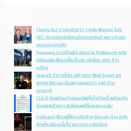
ประเด็นล่าสุด
Clarity Act อาจชะงักยาว ๆ หลัง Warren ร้อง
SEC ตรวจสอบเหรียญมีมของทรัมป์ เพราะทำนัก
ลงทุนขาดทุนยับ
Samsung อาจเป็นผู้นำแจกจ่าย Stablecoin หลัง
เตรียมเพิ่มฟีเจอร์ใหม่ในสมาร์ทโฟน 800 ล้าน
เครื่อง
SpaceX ทำรายได้ทะลุเป้าของ Wall Street แต่
พอร์ต Bitcoin มีมูลค่าลดลงกว่า 540 ล้าน
ดอลลาร์
CLICX ลั่นพร้อมดำเนินคดีผู้ตั้งใจบิดหนี้ พร้อมปิด
รับสมัครชั่วคราวหลังคนแห่ยื่นจนระบบล้น
Coldcard เตือนผู้ใช้งานรีบย้าย Bitcoin ด่วน หลัง
ช่องโหว่ยังอุดไม่ได้ และถูกเจาะต่อเนื่อง