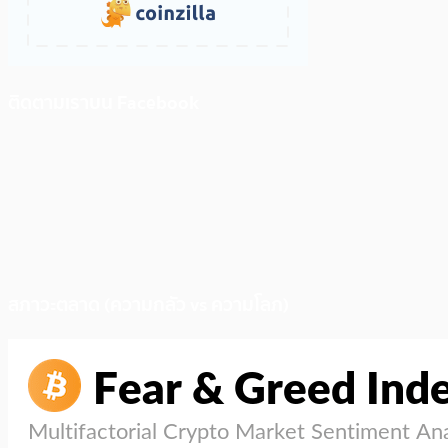
ติดตามเราบน Facebook
สภาวะตลาด (ความกลัว vs ความโลภ)