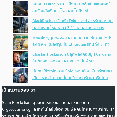
กองทุน Bitcoin ETF เจ๊งและปิดตัวเป็นแห่งแรกใน
สหรัฐหลังเงินทุนไหลออกไปฝั่ง AI
BlackRock ลุยเปิดตัว Tokenized สำหรับกองทุน
ตลาดเงินยุโรปมูลค่า 3.11 แสนล้านดอลลาร์
แบงก์ใหญ่สุดของอิตาลี ลดสัดส่วน Bitcoin ETF
ลง 99% หันลงทุน ใน Ethereum แทนถึง 3 เท่า
Charles Hoskinson ปลุกพลังคอมมูฯ Cardano
ลั่นต้องการพา ADA กลับมาเป็นผู้ชนะ
นักขุด Bitcoin สาย Solo เจอบล็อก รับทรัพย์คน
เดียว 6.6 ล้านบาท ไม่สนวิกฤตศรัทธาคริปโทฯ
เป้าหมายของเรา
Siam Blockchain มุ่งมั่นที่จะช่วยนำเสนอสารเกี่ยวกับ
Cryptocurrency และเทคโนโลยีบล็อกเชนเพื่อคนไทย ในภาษาไทย เรา
รวบรวมข้อมูลส่วนใหญ่จากเว็บไซต์และเว็บบอร์ดต่างประเทศและนำมา