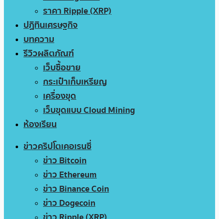
ราคา Ripple (XRP)
ปฏิทินเศรษฐกิจ
บทความ
รีวิวผลิตภัณฑ์
เว็บซื้อขาย
กระเป๋าเก็บเหรียญ
เครื่องขุด
เว็บขุดแบบ Cloud Mining
ห้องเรียน
ข่าวคริปโตเคอเรนซี่
ข่าว Bitcoin
ข่าว Ethereum
ข่าว Binance Coin
ข่าว Dogecoin
ข่าว Ripple (XRP)