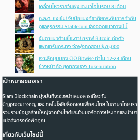
เคลื่อนไหวรายวันพุ่งแตะนิวไฮในรอบ 8 เดือน
ก.ล.ต. ชงเข้ม! จับมือแบงก์ชาติยกระดับการกำกับ
ดูแลธุรกรรม Stablecoin เล็งออกแนวทางปีนี้
จับตาแนวต้านชี้ชะตา! กราฟ Bitcoin ก่อตัว
แพทเทิร์นกระทิง จ่อพุ่งทดสอบ $76,000
เจาะลึกมุมมอง CIO Bitwise ทำไม 12-24 เดือน
ข้างหน้าคือ ยุคทองของ Tokenization
เป้าหมายของเรา
Siam Blockchain มุ่งมั่นที่จะช่วยนำเสนอสารเกี่ยวกับ
Cryptocurrency และเทคโนโลยีบล็อกเชนเพื่อคนไทย ในภาษาไทย เรา
รวบรวมข้อมูลส่วนใหญ่จากเว็บไซต์และเว็บบอร์ดต่างประเทศและนำมา
แปลส่งตรงถึงฟีดคุณ
เกี่ยวกับเว็บไซต์นี้