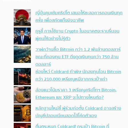
ญี่ปุ่นคุมเข้มคริปโต เสนอให้ชะลอการถอนเงินทุก
ครั้ง เพื่อสกัดแก๊งมิจฉาชีพ
กูรูชี้ การใช้งาน Crypto ในอนาคตจะราบรื่นจน
ผู้คนใช้อย่างไม่รู้ตัว
วาฬกว้านซื้อ Bitcoin กว่า 1.2 พันล้านดอลลาร์
ขณะที่กองทุน ETF ดึงดูดเงินทุนกว่า 750 ล้าน
ดอลลาร์
ช่องโหว่ Coldcard ทำพิษ นักลงทุนโอน Bitcoin
กว่า 210,000 เหรียญหนีจากกระเป๋าเก่า
ส่องแนวโน้มราคา 3 เหรียญคริปโทฯ Bitcoin,
Ethereum และ XRP จะไปทางไหนต่อ?
หลักฐานใหม่ชี้ ผู้ร่วมก่อตั้ง Coldcard อาจสร้าง
บัญชีปลอมเนียนสอดไส้โค้ดตัวเอง
ตื่นตระหนก Coldcard! กระเป๋า Bitcoin ที่