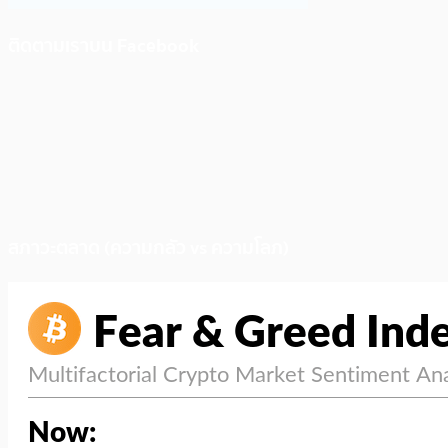
ติดตามเราบน Facebook
สภาวะตลาด (ความกลัว vs ความโลภ)