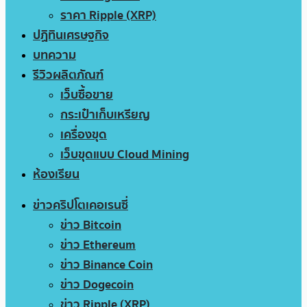
ราคา Ripple (XRP)
ปฏิทินเศรษฐกิจ
บทความ
รีวิวผลิตภัณฑ์
เว็บซื้อขาย
กระเป๋าเก็บเหรียญ
เครื่องขุด
เว็บขุดแบบ Cloud Mining
ห้องเรียน
ข่าวคริปโตเคอเรนซี่
ข่าว Bitcoin
ข่าว Ethereum
ข่าว Binance Coin
ข่าว Dogecoin
ข่าว Ripple (XRP)