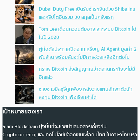
Dubai Duty Free เปิดรับชำระเงินด้วย Shiba Inu
และคริปโตอื่นรวม 30 สกุลเป็นครั้งแรก
Tom Lee เตือนควอนตัมอาจเจาะระบบ Bitcoin ได้
ในปี 2028
ผู้ก่อตั้งประกาศปิดฉากเหรียญ AI Agent มูลค่า 2
พันล้าน พร้อมลั่นจะไม่มีการช่วยเหลืออีกต่อไป
กราฟ Bitcoin ส่งสัญญาณว่าตลาดกระทิงจะไม่มี
อีกแล้ว
ชายชาวมิสซูรีถูกฟ้อง หลังวางแผนลักพาตัวนัก
ลงทุน Bitcoin เพื่อเรียกค่าไถ่
เป้าหมายของเรา
Siam Blockchain มุ่งมั่นที่จะช่วยนำเสนอสารเกี่ยวกับ
Cryptocurrency และเทคโนโลยีบล็อกเชนเพื่อคนไทย ในภาษาไทย เรา