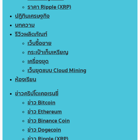
ราคา Ripple (XRP)
ปฏิทินเศรษฐกิจ
บทความ
รีวิวผลิตภัณฑ์
เว็บซื้อขาย
กระเป๋าเก็บเหรียญ
เครื่องขุด
เว็บขุดแบบ Cloud Mining
ห้องเรียน
ข่าวคริปโตเคอเรนซี่
ข่าว Bitcoin
ข่าว Ethereum
ข่าว Binance Coin
ข่าว Dogecoin
ข่าว Ripple (XRP)