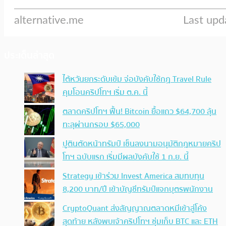
ประเด็นล่าสุด
ไต้หวันยกระดับเข้ม จ่อบังคับใช้กฏ Travel Rule
คุมโอนคริปโทฯ เริ่ม ต.ค. นี้
ตลาดคริปโทฯ ฟื้น! Bitcoin ยื้อแถว $64,700 ลุ้น
ทะลุผ่านกรอบ $65,000
ปูตินตัดหน้าทรัมป์ เซ็นลงนามอนุมัติกฎหมายคริป
โทฯ ฉบับแรก เริ่มมีผลบังคับใช้ 1 ก.ย. นี้
Strategy เข้าร่วม Invest America สมทบทุน
8,200 บาท/ปี เข้าบัญชีทรัมป์แจกบุตรพนักงาน
CryptoQuant ส่งสัญญาณตลาดหมีเข้าสู่โค้ง
สุดท้าย หลังพบเจ้าคริปโทฯ ซุ่มเก็บ BTC และ ETH