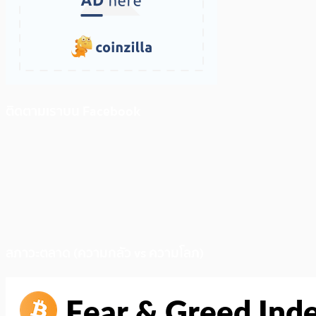
ติดตามเราบน Facebook
สภาวะตลาด (ความกลัว vs ความโลภ)