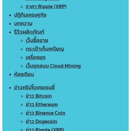
ราคา Ripple (XRP)
ปฏิทินเศรษฐกิจ
บทความ
รีวิวผลิตภัณฑ์
เว็บซื้อขาย
กระเป๋าเก็บเหรียญ
เครื่องขุด
เว็บขุดแบบ Cloud Mining
ห้องเรียน
ข่าวคริปโตเคอเรนซี่
ข่าว Bitcoin
ข่าว Ethereum
ข่าว Binance Coin
ข่าว Dogecoin
ข่าว Ripple (XRP)