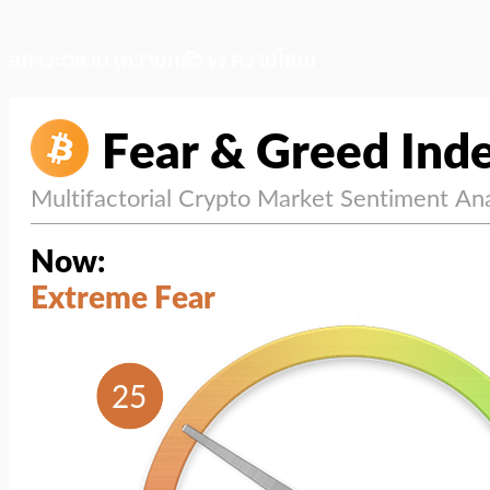
สภาวะตลาด (ความกลัว vs ความโลภ)