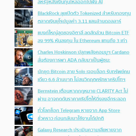
สหรัฐหลังเงินทุนไหลออกไปฝั่ง AI
BlackRock ลุยเปิดตัว Tokenized สำหรับกองทุน
ตลาดเงินยุโรปมูลค่า 3.11 แสนล้านดอลลาร์
แบงก์ใหญ่สุดของอิตาลี ลดสัดส่วน Bitcoin ETF
ลง 99% หันลงทุน ใน Ethereum แทนถึง 3 เท่า
Charles Hoskinson ปลุกพลังคอมมูฯ Cardano
ลั่นต้องการพา ADA กลับมาเป็นผู้ชนะ
นักขุด Bitcoin สาย Solo เจอบล็อก รับทรัพย์คน
เดียว 6.6 ล้านบาท ไม่สนวิกฤตศรัทธาคริปโทฯ
Bernstein เตือนหากกฎหมาย CLARITY Act ไม่
ผ่าน อาจกดดันราคาคริปโตให้ดิ่งลงอีกระลอก
ทั่วโลกช็อก Telegram หายจาก App Store
ชั่วคราว ก่อนกลับมาใช้งานได้ปกติ
Galaxy Research ประเมินความเสียหายจาก