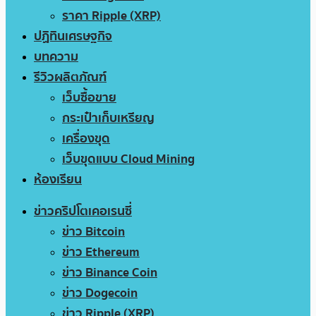
ราคา Ripple (XRP)
ปฏิทินเศรษฐกิจ
บทความ
รีวิวผลิตภัณฑ์
เว็บซื้อขาย
กระเป๋าเก็บเหรียญ
เครื่องขุด
เว็บขุดแบบ Cloud Mining
ห้องเรียน
ข่าวคริปโตเคอเรนซี่
ข่าว Bitcoin
ข่าว Ethereum
ข่าว Binance Coin
ข่าว Dogecoin
ข่าว Ripple (XRP)