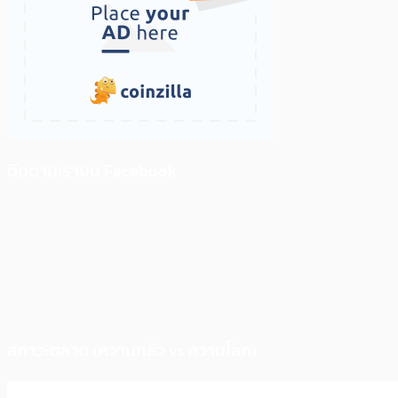
ติดตามเราบน Facebook
สภาวะตลาด (ความกลัว vs ความโลภ)