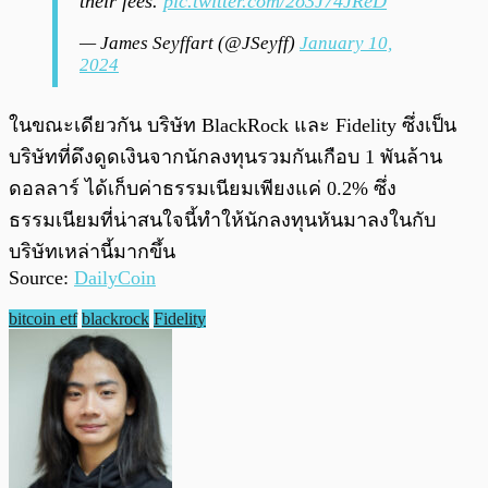
their fees.
pic.twitter.com/2o3J74JReD
— James Seyffart (@JSeyff)
January 10,
2024
ในขณะเดียวกัน บริษัท BlackRock และ Fidelity ซึ่งเป็น
บริษัทที่ดึงดูดเงินจากนักลงทุนรวมกันเกือบ 1 พันล้าน
ดอลลาร์ ได้เก็บค่าธรรมเนียมเพียงแค่ 0.2% ซึ่ง
ธรรมเนียมที่น่าสนใจนี้ทำให้นักลงทุนหันมาลงในกับ
บริษัทเหล่านี้มากขึ้น
Source:
DailyCoin
bitcoin etf
blackrock
Fidelity