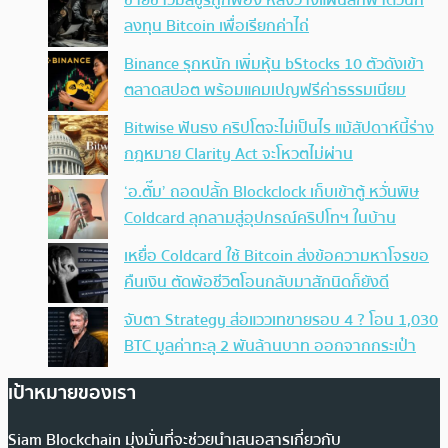
ชายชาวมิสซูรีถูกฟ้อง หลังวางแผนลักพาตัวนัก
ลงทุน Bitcoin เพื่อเรียกค่าไถ่
Binance รุกหนัก เพิ่มหุ้น bStocks 10 ตัวดังเข้า
ตลาดสปอต พร้อมแคมเปญฟรีค่าธรรมเนียม
Bitwise ฟันธง คริปโตจะไม่เป็นไร แม้สัปดาห์นี้ร่าง
กฎหมาย Clarity Act จะโหวตไม่ผ่าน
‘อ.ตั๊ม’ ถอดปลั้ก Blockclock เก็บเข้าตู้ หวั่นพิษ
Coldcard ลุกลามสู่อุปกรณ์คริปโทฯ ในบ้าน
เหยื่อ Coldcard ใช้ Bitcoin ส่งข้อความหาโจรขอ
คืนเงิน ตัดพ้อชีวิตโอนกลับมาสักนิดก็ยังดี
จับตา Strategy ส่อแววเทขายรอบ 4 ? โอน 1,030
BTC มูลค่าทะลุ 2 พันล้านบาท ออกจากกระเป๋า
เป้าหมายของเรา
Siam Blockchain มุ่งมั่นที่จะช่วยนำเสนอสารเกี่ยวกับ