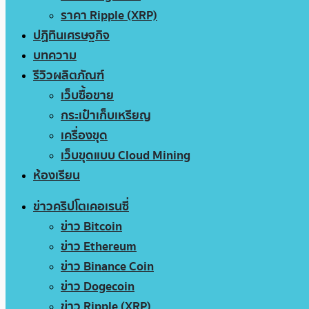
ราคา Ripple (XRP)
ปฏิทินเศรษฐกิจ
บทความ
รีวิวผลิตภัณฑ์
เว็บซื้อขาย
กระเป๋าเก็บเหรียญ
เครื่องขุด
เว็บขุดแบบ Cloud Mining
ห้องเรียน
ข่าวคริปโตเคอเรนซี่
ข่าว Bitcoin
ข่าว Ethereum
ข่าว Binance Coin
ข่าว Dogecoin
ข่าว Ripple (XRP)