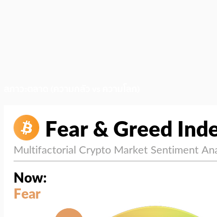
สภาวะตลาด (ความกลัว vs ความโลภ)