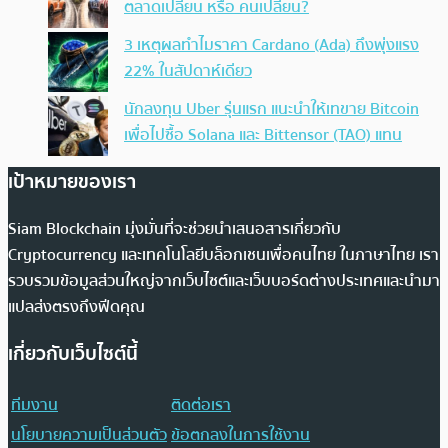
ตลาดเปลี่ยน หรือ คนเปลี่ยน?
3 เหตุผลทำไมราคา Cardano (Ada) ถึงพุ่งแรง
22% ในสัปดาห์เดียว
นักลงทุน Uber รุ่นแรก แนะนำให้เทขาย Bitcoin
เพื่อไปซื้อ Solana และ Bittensor (TAO) แทน
เป้าหมายของเรา
Siam Blockchain มุ่งมั่นที่จะช่วยนำเสนอสารเกี่ยวกับ
Cryptocurrency และเทคโนโลยีบล็อกเชนเพื่อคนไทย ในภาษาไทย เรา
รวบรวมข้อมูลส่วนใหญ่จากเว็บไซต์และเว็บบอร์ดต่างประเทศและนำมา
แปลส่งตรงถึงฟีดคุณ
เกี่ยวกับเว็บไซต์นี้
ทีมงาน
ติดต่อเรา
นโยบายความเป็นส่วนตัว
ข้อตกลงในการใช้งาน