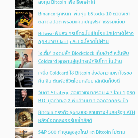
ลงทุน Bitcoin เพื่อเรียกค่าไถ่
Binance รุกหนัก เพิ่มหุ้น bStocks 10 ตัวดังเข้า
ตลาดสปอต พร้อมแคมเปญฟรีค่าธรรมเนียม
Bitwise ฟันธง คริปโตจะไม่เป็นไร แม้สัปดาห์นี้ร่าง
กฎหมาย Clarity Act จะโหวตไม่ผ่าน
‘อ.ตั๊ม’ ถอดปลั้ก Blockclock เก็บเข้าตู้ หวั่นพิษ
Coldcard ลุกลามสู่อุปกรณ์คริปโทฯ ในบ้าน
เหยื่อ Coldcard ใช้ Bitcoin ส่งข้อความหาโจรขอ
คืนเงิน ตัดพ้อชีวิตโอนกลับมาสักนิดก็ยังดี
จับตา Strategy ส่อแววเทขายรอบ 4 ? โอน 1,030
BTC มูลค่าทะลุ 2 พันล้านบาท ออกจากกระเป๋า
Bitcoin ทรงตัว $64,000 สวนทางหุ้นสหรัฐฯ ATH
หลังข้อตกลงฮอร์มุซใกล้ยุติ
S&P 500 ทำจุดสูงสุดใหม่ แต่ Bitcoin ไม่ตาม