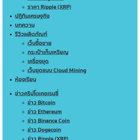
ราคา Ripple (XRP)
ปฏิทินเศรษฐกิจ
บทความ
รีวิวผลิตภัณฑ์
เว็บซื้อขาย
กระเป๋าเก็บเหรียญ
เครื่องขุด
เว็บขุดแบบ Cloud Mining
ห้องเรียน
ข่าวคริปโตเคอเรนซี่
ข่าว Bitcoin
ข่าว Ethereum
ข่าว Binance Coin
ข่าว Dogecoin
ข่าว Ripple (XRP)