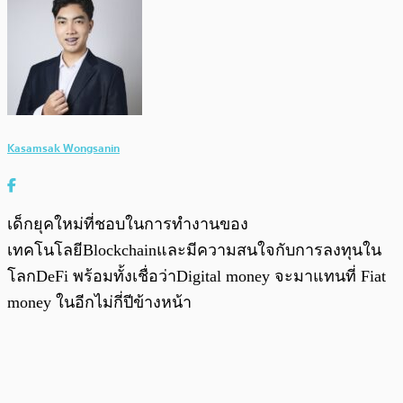
Kasamsak Wongsanin
เด็กยุคใหม่ที่ชอบในการทำงานของ
เทคโนโลยีBlockchainและมีความสนใจกับการลงทุนใน
โลกDeFi พร้อมทั้งเชื่อว่าDigital money จะมาแทนที่ Fiat
money ในอีกไม่กี่ปีข้างหน้า