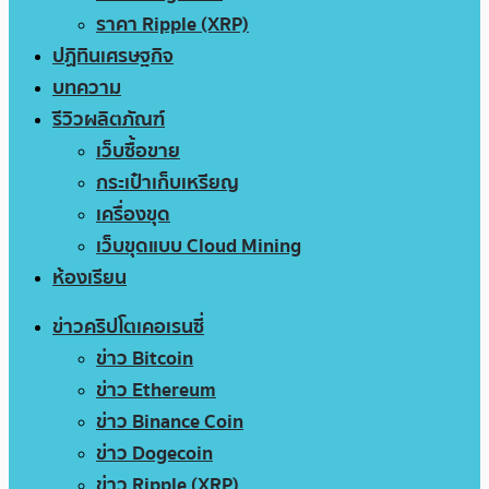
ราคา Ripple (XRP)
ปฏิทินเศรษฐกิจ
บทความ
รีวิวผลิตภัณฑ์
เว็บซื้อขาย
กระเป๋าเก็บเหรียญ
เครื่องขุด
เว็บขุดแบบ Cloud Mining
ห้องเรียน
ข่าวคริปโตเคอเรนซี่
ข่าว Bitcoin
ข่าว Ethereum
ข่าว Binance Coin
ข่าว Dogecoin
ข่าว Ripple (XRP)