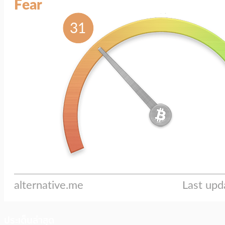
ประเด็นล่าสุด