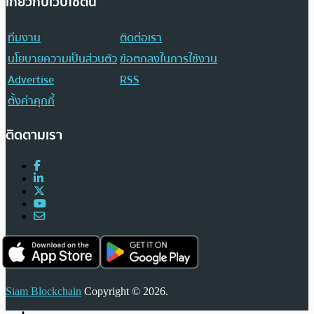
เกี่ยวกับเว็บไซต์นี้
ทีมงาน
ติดต่อเรา
นโยบายความเป็นส่วนตัว
ข้อตกลงในการใช้งาน
Advertise
RSS
ตั้งค่าคุกกี้
ติดตามเรา
Siam Blockchain
Copyright © 2026.