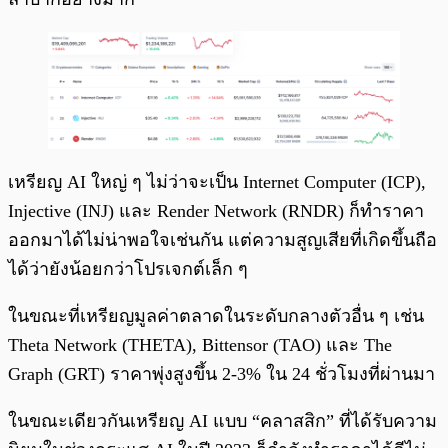
เหรียญ AI ใหญ่ ๆ ไม่ว่าจะเป็น Internet Computer (ICP),
Injective (INJ) และ Render Network (RNDR) ก็ทำราคา
ออกมาได้ไม่น่าพอใจเช่นกัน แต่ความสูญเสียที่เกิดขึ้นถือ
ได้ว่ายังน้อยกว่าโปรเจกต์เล็ก ๆ
ในขณะที่เหรียญมูลค่าตลาดในระดับกลางตัวอื่น ๆ เช่น
Theta Network (THETA), Bittensor (TAO) และ The
Graph (GRT) ราคาพุ่งสูงขึ้น 2-3% ใน 24 ชั่วโมงที่ผ่านมา
ในขณะเดียวกันเหรียญ AI แบบ “คลาสสิก” ที่ได้รับความ