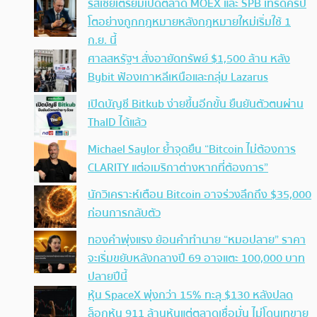
รัสเซียเตรียมเปิดตลาด MOEX และ SPB เทรดคริป
โตอย่างถูกกฎหมายหลังกฎหมายใหม่เริ่มใช้ 1
ก.ย. นี้
ศาลสหรัฐฯ สั่งอายัดทรัพย์ $1,500 ล้าน หลัง
Bybit ฟ้องเกาหลีเหนือและกลุ่ม Lazarus
เปิดบัญชี Bitkub ง่ายขึ้นอีกขั้น ยืนยันตัวตนผ่าน
ThaID ได้แล้ว
Michael Saylor ย้ำจุดยืน “Bitcoin ไม่ต้องการ
CLARITY แต่อเมริกาต่างหากที่ต้องการ”
นักวิเคราะห์เตือน Bitcoin อาจร่วงลึกถึง $35,000
ก่อนการกลับตัว
ทองคำพุ่งแรง ย้อนคำทำนาย “หมอปลาย” ราคา
จะเริ่มขยับหลังกลางปี 69 อาจแตะ 100,000 บาท
ปลายปีนี้
หุ้น SpaceX พุ่งกว่า 15% ทะลุ $130 หลังปลด
ล็อกหุ้น 911 ล้านหุ้นแต่ตลาดเชื่อมั่น ไม่โดนเทขาย