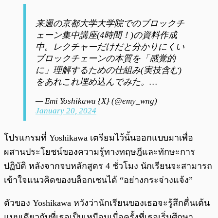
来週の京都大学大学院でのブロックチ
ェーン集中講座(4時間！)の資料作成
中。レクチャーだけだと分かりにくい
ブロックチェーンの本質を「感覚的
に」理解するための仕組み(実技含む)
をあれこれ埋め込んでみた。…
— Emi Yoshikawa {X} (@emy_wng)
January 20, 2024
โปรแกรมที่ Yoshikawa เตรียมไว้นั้นออกแบบมาเพื่อ
ผสานประโยชน์ของความรู้ทางทฤษฎีและทักษะการ
ปฏิบัติ หลังจากจบหลักสูตร 4 ชั่วโมง นักเรียนจะสามารถ
เข้าใจแนวคิดของบล็อกเชนได้ “อย่างกระจ่างแจ้ง”
ตัวของ Yoshikawa หวังว่านักเรียนของเธอจะรู้สึกตื่นเต้น
แบบเดียวกับที่เธอเป็นเหมือนเมื่อครั้งที่เธอเริ่มศึกษา