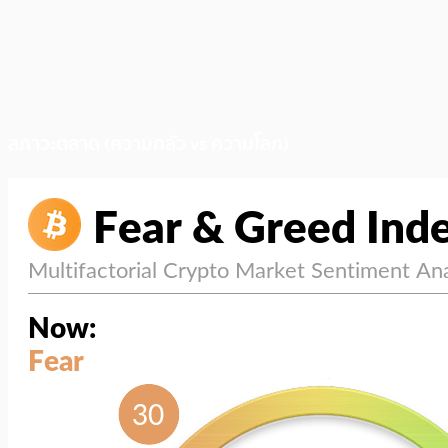
สภาวะตลาด (ความกลัว vs ความโลภ)