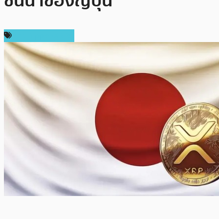
ชั้นนำของญี่ปุ่น
ข่าว Ripple (XRP)