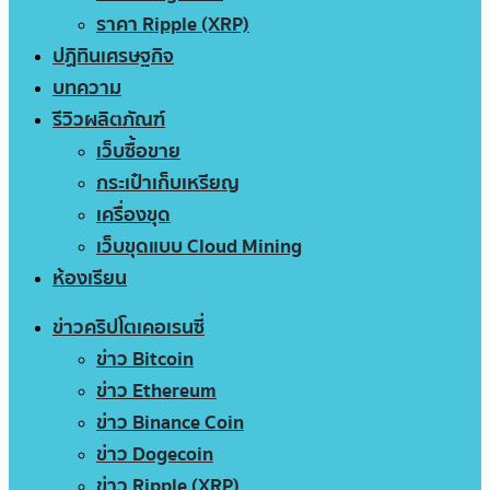
ราคา Ripple (XRP)
ปฏิทินเศรษฐกิจ
บทความ
รีวิวผลิตภัณฑ์
เว็บซื้อขาย
กระเป๋าเก็บเหรียญ
เครื่องขุด
เว็บขุดแบบ Cloud Mining
ห้องเรียน
ข่าวคริปโตเคอเรนซี่
ข่าว Bitcoin
ข่าว Ethereum
ข่าว Binance Coin
ข่าว Dogecoin
ข่าว Ripple (XRP)