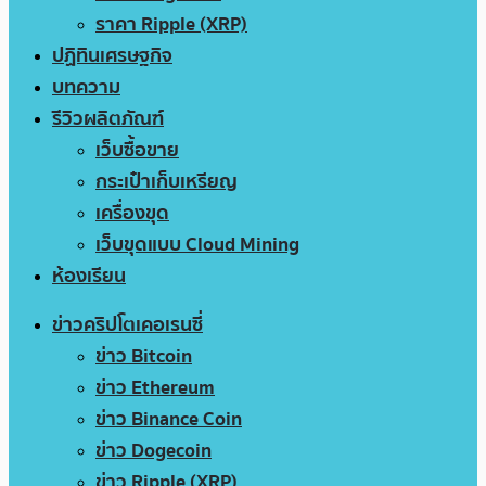
ราคา Ripple (XRP)
ปฏิทินเศรษฐกิจ
บทความ
รีวิวผลิตภัณฑ์
เว็บซื้อขาย
กระเป๋าเก็บเหรียญ
เครื่องขุด
เว็บขุดแบบ Cloud Mining
ห้องเรียน
ข่าวคริปโตเคอเรนซี่
ข่าว Bitcoin
ข่าว Ethereum
ข่าว Binance Coin
ข่าว Dogecoin
ข่าว Ripple (XRP)