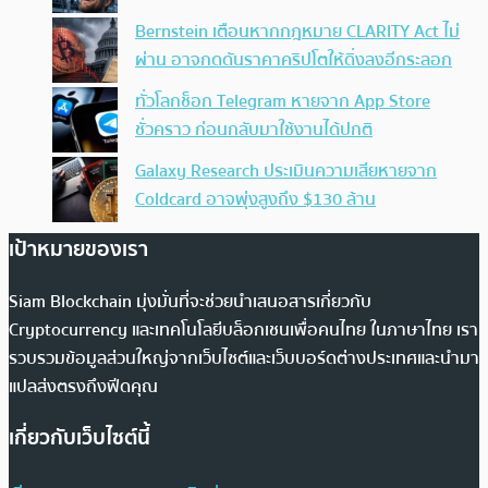
Bernstein เตือนหากกฎหมาย CLARITY Act ไม่
ผ่าน อาจกดดันราคาคริปโตให้ดิ่งลงอีกระลอก
ทั่วโลกช็อก Telegram หายจาก App Store
ชั่วคราว ก่อนกลับมาใช้งานได้ปกติ
Galaxy Research ประเมินความเสียหายจาก
Coldcard อาจพุ่งสูงถึง $130 ล้าน
เป้าหมายของเรา
Siam Blockchain มุ่งมั่นที่จะช่วยนำเสนอสารเกี่ยวกับ
Cryptocurrency และเทคโนโลยีบล็อกเชนเพื่อคนไทย ในภาษาไทย เรา
รวบรวมข้อมูลส่วนใหญ่จากเว็บไซต์และเว็บบอร์ดต่างประเทศและนำมา
แปลส่งตรงถึงฟีดคุณ
เกี่ยวกับเว็บไซต์นี้