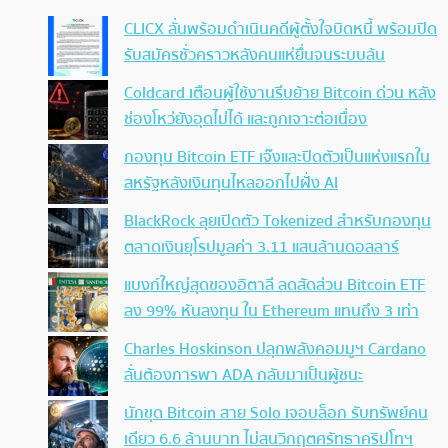
CLICX ลั่นพร้อมดำเนินคดีผู้ตั้งใจบิดหนี้ พร้อมปิด
รับสมัครชั่วคราวหลังคนแห่ยื่นจนระบบล้น
Coldcard เตือนผู้ใช้งานรีบย้าย Bitcoin ด่วน หลัง
ช่องโหว่ยังอุดไม่ได้ และถูกเจาะต่อเนื่อง
กองทุน Bitcoin ETF เจ๊งและปิดตัวเป็นแห่งแรกใน
สหรัฐหลังเงินทุนไหลออกไปฝั่ง AI
BlackRock ลุยเปิดตัว Tokenized สำหรับกองทุน
ตลาดเงินยุโรปมูลค่า 3.11 แสนล้านดอลลาร์
แบงก์ใหญ่สุดของอิตาลี ลดสัดส่วน Bitcoin ETF
ลง 99% หันลงทุน ใน Ethereum แทนถึง 3 เท่า
Charles Hoskinson ปลุกพลังคอมมูฯ Cardano
ลั่นต้องการพา ADA กลับมาเป็นผู้ชนะ
นักขุด Bitcoin สาย Solo เจอบล็อก รับทรัพย์คน
เดียว 6.6 ล้านบาท ไม่สนวิกฤตศรัทธาคริปโทฯ