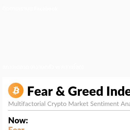
ติดตามเราบน Facebook
สภาวะตลาด (ความกลัว vs ความโลภ)